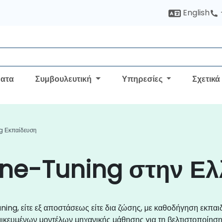
English
ατα
Συμβουλευτική
Υπηρεσίες
Σχετικά
g Εκπαίδευση
ine-Tuning στην Ε
ing, είτε εξ αποστάσεως είτε δια ζώσης, με καθοδήγηση εκπαι
ικευμένων μοντέλων μηχανικής μάθησης για τη βελτιστοποίηση