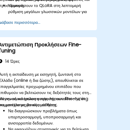
προσαρμογές.
Υλοποιήσουν το QLoRA στη λεπτομερή
ρύθμιση μεγάλων γλωσσικών μοντέλων για
εφαρμογές συγκεκριμένων τομέων.
Διάβασε περισσότερα...
Βελτιστοποιήσουν την απόδοση της
λεπτομερούς ρύθμισης σε περιορισμένους
υπολογιστικούς πόρους χρησιμοποιώντας
κβαντισμό.
Αντιμετώπιση Προκλήσεων Fine-
Ανάπτυξη και αξιολόγηση των ρυθμισμένων
Tuning
μοντέλων σε πραγματικές εφαρμογές με
αποδοτικό τρόπο.
14 Ώρες
Αυτή η εκπαίδευση με εισηγητή, ζωντανή στο
Ελλάδα (online ή δια ζώσης), απευθύνεται σε
επαγγελματίες προχωρημένου επιπέδου που
επιθυμούν να βελτιώσουν τις δεξιότητές τους στη
διάγνωση και επίλυση προκλήσεων fine-tuning
Με την ολοκλήρωση αυτής της εκπαίδευσης, οι
για μοντέλα μηχανικής μάθησης.
συμμετέχοντες θα είναι σε θέση:
Να διαγιγνώσκουν προβλήματα όπως
υπερπροσαρμογή, υποπροσαρμογή και
ανισορροπία δεδομένων.
Να εφαρμόζουν στρατηγικές για τη βελτίωση