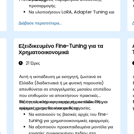
προσαρμογής.
Να υλοποιήσουν LoRA, Adapter Tuning και
Prefix Tuning χρησιμοποιώντας το
Διάβασε περισσότερα...
Hugging Face PEFT.
Να συγκρίνουν τις ανταλλαγές απόδοσης και
κόστους των μεθόδων PEFT έναντι της
πλήρους προσαρμογής.
Εξειδικευμένο Fine-Tuning για τα
Να αναπτύξουν και να κλιμακώσουν
Χρηματοοικονομικά
προσαρμοσμένα LLMs με μειωμένες
υπολογιστικές και αποθηκευτικές απαιτήσεις.
21 Ώρες
Αυτή η εκπαίδευση με εισηγητή, ζωντανά σε
Ελλάδα (διαδικτυακά ή με φυσική παρουσία)
απευθύνεται σε επαγγελματίες μεσαίου επιπέδου
που επιθυμούν να αποκτήσουν πρακτικές
δεξιότητες στην προσαρμογή μοντέλων ΤΝ για
Με την ολοκλήρωση αυτής της εκπαίδευσης, οι
ς
κρίσιμες χρηματοοικονομικές εργασίες.
συμμετέχοντες θα είναι σε θέση:
,
Να κατανοούν τις βασικές αρχές του fine-
tuning για χρηματοοικονομικές εφαρμογές.
Να αξιοποιούν προεκπαιδευμένα μοντέλα για
ε
εργασίες συγκεκριμένου πεδίου στα