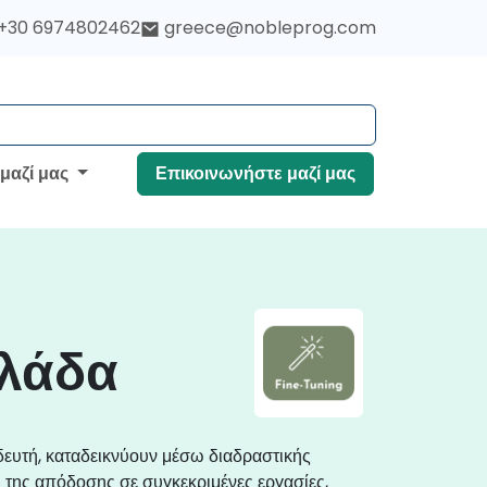
+30 6974802462
greece@nobleprog.com
 μαζί μας
Επικοινωνήστε μαζί μας
λλάδα
δευτή, καταδεικνύουν μέσω διαδραστικής
 της απόδοσης σε συγκεκριμένες εργασίες,