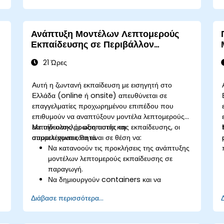
ς
την προσαρμογή των LLM με ελάχιστα
δεδομένα.
Βελτιστοποιούν την απόδοση των LLM για
Ανάπτυξη Μοντέλων Λεπτομερούς
πρακτικές εφαρμογές.
Εκπαίδευσης σε Περιβάλλον
Παραγωγής
21 Ώρες
Αυτή η ζωντανή εκπαίδευση με εισηγητή στο
Ελλάδα (online ή onsite) απευθύνεται σε
επαγγελματίες προχωρημένου επιπέδου που
επιθυμούν να αναπτύξουν μοντέλα λεπτομερούς
εκπαίδευσης με αξιοπιστία και
Με την ολοκλήρωση αυτής της εκπαίδευσης, οι
αποτελεσματικότητα.
συμμετέχοντες θα είναι σε θέση να:
Να κατανοούν τις προκλήσεις της ανάπτυξης
μοντέλων λεπτομερούς εκπαίδευσης σε
παραγωγή.
Να δημιουργούν containers και να
αναπτύσσουν μοντέλα χρησιμοποιώντας
Διάβασε περισσότερα...
εργαλεία όπως το Docker και το
Kubernetes.
Να υλοποιούν παρακολούθηση και