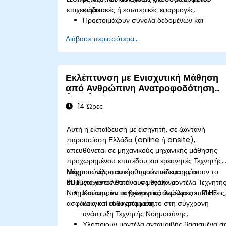
επιχειρηματικές ή εσωτερικές εφαρμογές.
κώδικα.
Προετοιμάζουν σύνολα δεδομένων και
διαμορφώσεις fine-tuning για μοντέλα
Διάβασε περισσότερα...
όπως τα LLaMA, Mistral και Qwen.
Εκτελούν ροές εργασίας fine-tuning
χρησιμοποιώντας τις βιβλιοθήκες Hugging
Face Transformers και PEFT.
Εκλέπτυνση με Ενισχυτική Μάθηση
Αξιολογούν, αποθηκεύουν και αναπτύσσουν
από Ανθρώπινη Ανατροφοδότηση
μοντέλα που έχουν υποστεί fine-tuning σε
(RLHF)
ασφαλή περιβάλλοντα.
14 Ώρες
Αυτή η εκπαίδευση με εισηγητή, σε ζωντανή
παρουσίαση Ελλάδα (online ή onsite),
απευθύνεται σε μηχανικούς μηχανικής μάθησης
προχωρημένου επιπέδου και ερευνητές Τεχνητής
Νοημοσύνης που επιθυμούν να εφαρμόσουν το
Μέχρι το τέλος αυτής της εκπαίδευσης, οι
RLHF για να εκλεπτύνουν μεγάλα μοντέλα Τεχνητή
συμμετέχοντες θα είναι σε θέση να:
Νοημοσύνης, επιτυγχάνοντας ανώτερες επιδόσεις
Κατανοούν τα θεωρητικά θεμέλια του RLHF
ασφάλεια και ευθυγράμμιση.
και γιατί είναι απαραίτητο στη σύγχρονη
ανάπτυξη Τεχνητής Νοημοσύνης.
Υλοποιούν μοντέλα ανταμοιβής βασισμένα σ