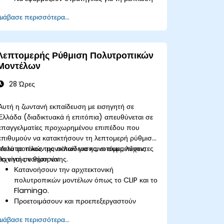
της σύγκλισης του μοντέλου.
Διάβασε περισσότερα...
Να βελτιστοποιούν τις διαδικασίες fine-
tuning για καλύτερη απόδοση.
Να αποσφαλματώνουν διεργασίες
εκπαίδευσης χρησιμοποιώντας πρακτικά
Λεπτομερής Ρύθμιση Πολυτροπικών
εργαλεία και τεχνικές.
Μοντέλων
28 Ώρες
Αυτή η ζωντανή εκπαίδευση με εισηγητή σε
Ελλάδα (διαδικτυακά ή επιτόπια) απευθύνεται σε
επαγγελματίες προχωρημένου επιπέδου που
επιθυμούν να κατακτήσουν τη λεπτομερή ρύθμιση
πολυτροπικών μοντέλων για καινοτόμες λύσεις
Μετά το τέλος της εκπαίδευσης, οι συμμετέχοντες
τεχνητής νοημοσύνης.
θα είναι σε θέση να:
Κατανοήσουν την αρχιτεκτονική
πολυτροπικών μοντέλων όπως το CLIP και το
Flamingo.
Προετοιμάσουν και προεπεξεργαστούν
αποτελεσματικά πολυτροπικά σύνολα
Διάβασε περισσότερα...
δεδομένων.