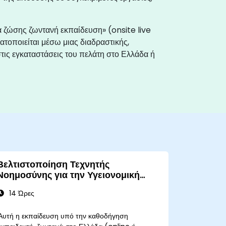
ια ζώσης ζωντανή εκπαίδευση» (onsite live
τοποιείται μέσω μιας διαδραστικής,
τις εγκαταστάσεις του πελάτη στο Ελλάδα ή
Βελτιστοποίηση Τεχνητής
Νοημοσύνης για την Υγειονομική
Περίθαλψη: Ιατρική Διάγνωση και
14 Ώρες
Προγνωστική Ανάλυση
Αυτή η εκπαίδευση υπό την καθοδήγηση