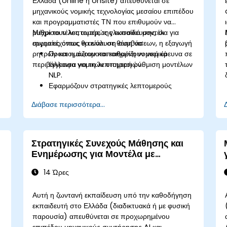
Ελλάδα (online ή onsite) απευθύνεται σε
μηχανικούς νομικής τεχνολογίας μεσαίου επιπέδου
και προγραμματιστές ΤΝ που επιθυμούν να
ρυθμίσουν λεπτομερώς γλωσσικά μοντέλα για
Μέχρι το τέλος αυτής της εκπαίδευσης, οι
εργασίες όπως η ανάλυση συμβάσεων, η εξαγωγή
συμμετέχοντες θα είναι σε θέση να:
ρητρών και η αυτοματοποιημένη νομική έρευνα σε
Προετοιμάζουν και καθαρίζουν νομικά
περιβάλλοντα νομικών υπηρεσιών.
έγγραφα για τη λεπτομερή ρύθμιση μοντέλων
NLP.
Εφαρμόζουν στρατηγικές λεπτομερούς
ρύθμισης για τη βελτίωση της ακρίβειας των
Διάβασε περισσότερα...
μοντέλων σε νομικές εργασίες.
Αναπτύσσουν μοντέλα για την υποβοήθηση
του ελέγχου συμβάσεων, της ταξινόμησης και
της έρευνας.
Στρατηγικές Συνεχούς Μάθησης και
Διασφαλίζουν τη συμμόρφωση, την
Ενημέρωσης για Μοντέλα με
ελεγξιμότητα και την ιχνηλασιμότητα των
Λεπτομερή Ρύθμιση
αποτελεσμάτων της ΤΝ σε νομικά πλαίσια.
14 Ώρες
Αυτή η ζωντανή εκπαίδευση υπό την καθοδήγηση
εκπαιδευτή στο Ελλάδα (διαδικτυακά ή με φυσική
παρουσία) απευθύνεται σε προχωρημένου