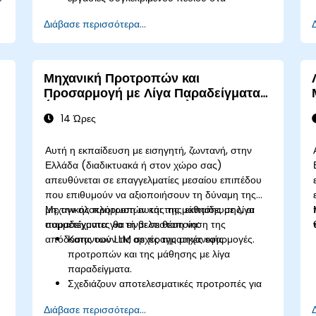
χρηματοοικονομικά.
Διάβασε περισσότερα...
Να εφαρμόζουν τεχνικές για την ανίχνευση
απάτης, την αξιολόγηση κινδύνου και την
παραγωγή χρηματοοικονομικών συμβουλών.
Να διασφαλίζουν τη συμμόρφωση με
Μηχανική Προτροπών και
χρηματοοικονομικούς κανονισμούς όπως ο
Προσαρμογή με Λίγα Παραδείγματα
GDPR και ο SOX.
(Few-Shot Fine-Tuning)
Να υλοποιούν πρακτικές ασφάλειας
14 Ώρες
δεδομένων και δεοντολογικής ΤΝ σε
χρηματοοικονομικές εφαρμογές.
Αυτή η εκπαίδευση με εισηγητή, ζωντανή, στην
Ελλάδα (διαδικτυακά ή στον χώρο σας)
απευθύνεται σε επαγγελματίες μεσαίου επιπέδου
που επιθυμούν να αξιοποιήσουν τη δύναμη της
μηχανικής προτροπών και της μάθησης με λίγα
Με την ολοκλήρωση αυτής της εκπαίδευσης, οι
παραδείγματα για τη βελτιστοποίηση της
συμμετέχοντες θα είναι σε θέση να:
απόδοσης των LLM σε πραγματικές εφαρμογές.
Κατανοούν τις αρχές της μηχανικής
προτροπών και της μάθησης με λίγα
παραδείγματα.
Σχεδιάζουν αποτελεσματικές προτροπές για
διάφορες εργασίες NLP.
Διάβασε περισσότερα...
Αξιοποιούν τεχνικές λίγων παραδειγμάτων για