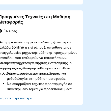
Ρυθμίσουν λεπτομερώς πολυτροπικά
μοντέλα για συγκεκριμένες εργασίες.
Βελτιστοποιήσουν μοντέλα για εφαρμογές
Προηγμένες Τεχνικές στη Μάθηση
πραγματικού κόσμου και απόδοση.
Μεταφοράς
14 Ώρες
Αυτή η εκπαίδευση με εκπαιδευτή, ζωντανή σε
Ελλάδα (online ή επί τόπου), απευθύνεται σε
επαγγελματίες μηχανικής μάθησης προχωρημένου
επιπέδου που επιθυμούν να κατακτήσουν
τελευταίας τεχνολογίας τεχνικές μάθησης
Με την ολοκλήρωση αυτής της εκπαίδευσης, οι
μεταφοράς και να τις εφαρμόσουν σε σύνθετα
συμμετέχοντες θα είναι σε θέση:
προβλήματα του πραγματικού κόσμου.
Να κατανοούν προηγμένες έννοιες και
μεθοδολογίες στη μάθηση μεταφοράς.
Να εφαρμόζουν τεχνικές προσαρμογής σε
συγκεκριμένο τομέα για προεκπαιδευμένα
μοντέλα.
Διάβασε περισσότερα...
Να εφαρμόζουν συνεχή μάθηση για τη
διαχείριση εξελισσόμενων εργασιών και
συνόλων δεδομένων.