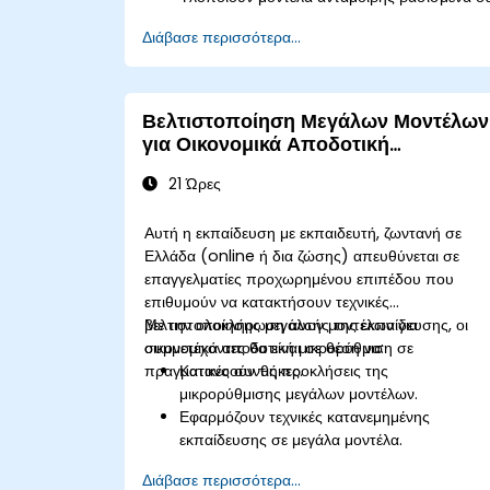
ανθρώπινη ανατροφοδότηση για την
Διάβασε περισσότερα...
καθοδήγηση των διαδικασιών ενισχυτικής
μάθησης.
Εκλεπτύνουν μεγάλα γλωσσικά μοντέλα
χρησιμοποιώντας τεχνικές RLHF ώστε να
Βελτιστοποίηση Μεγάλων Μοντέλων
ευθυγραμμίζουν τα αποτελέσματα με τις
για Οικονομικά Αποδοτική
ανθρώπινες προτιμήσεις.
Μικρορύθμιση
Εφαρμόζουν βέλτιστες πρακτικές για την
21 Ώρες
κλιμάκωση των ροών εργασίας RLHF για
συστήματα ΤΝ παραγωγικού επιπέδου.
Αυτή η εκπαίδευση με εκπαιδευτή, ζωντανή σε
Ελλάδα (online ή δια ζώσης) απευθύνεται σε
επαγγελματίες προχωρημένου επιπέδου που
επιθυμούν να κατακτήσουν τεχνικές
βελτιστοποίησης μεγάλων μοντέλων για
Με την ολοκλήρωση αυτής της εκπαίδευσης, οι
οικονομικά αποδοτική μικρορύθμιση σε
συμμετέχοντες θα είναι σε θέση να:
πραγματικές συνθήκες.
Κατανοούν τις προκλήσεις της
μικρορύθμισης μεγάλων μοντέλων.
Εφαρμόζουν τεχνικές κατανεμημένης
εκπαίδευσης σε μεγάλα μοντέλα.
Αξιοποιούν την κβαντοποίηση μοντέλων και
Διάβασε περισσότερα...
το κλάδεμα για αποδοτικότητα.