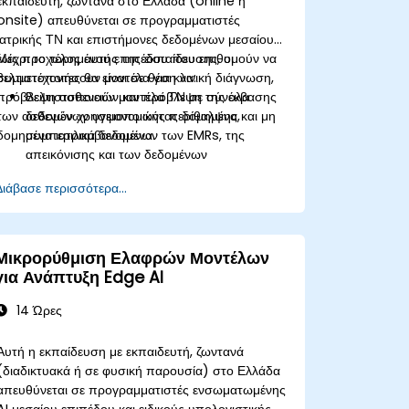
εκπαιδευτή, ζωντανά στο Ελλάδα (online ή
onsite) απευθύνεται σε προγραμματιστές
ιατρικής ΤΝ και επιστήμονες δεδομένων μεσαίου
έως προχωρημένου επιπέδου που επιθυμούν να
Μέχρι το τέλος αυτής της εκπαίδευσης, οι
βελτιστοποιήσουν μοντέλα για κλινική διάγνωση,
συμμετέχοντες θα είναι σε θέση να:
πρόβλεψη ασθενειών και πρόβλεψη της έκβασης
Βελτιστοποιούν μοντέλα ΤΝ σε σύνολα
των ασθενών χρησιμοποιώντας δομημένα και μη
δεδομένων υγειονομικής περίθαλψης,
δομημένα ιατρικά δεδομένα.
συμπεριλαμβανομένων των EMRs, της
απεικόνισης και των δεδομένων
χρονοσειρών.
Διάβασε περισσότερα...
Εφαρμόζουν μεταφορά μάθησης,
προσαρμογή τομέα και συμπίεση μοντέλων
σε ιατρικά πλαίσια.
Αντιμετωπίζουν θέματα ιδιωτικότητας,
Μικρορύθμιση Ελαφρών Μοντέλων
προκατάληψης και κανονιστικής
για Ανάπτυξη Edge AI
συμμόρφωσης κατά την ανάπτυξη μοντέλων.
Αναπτύσσουν και παρακολουθούν
14 Ώρες
βελτιστοποιημένα μοντέλα σε πραγματικά
περιβάλλοντα υγειονομικής περίθαλψης.
Αυτή η εκπαίδευση με εκπαιδευτή, ζωντανά
(διαδικτυακά ή σε φυσική παρουσία) στο Ελλάδα
απευθύνεται σε προγραμματιστές ενσωματωμένης