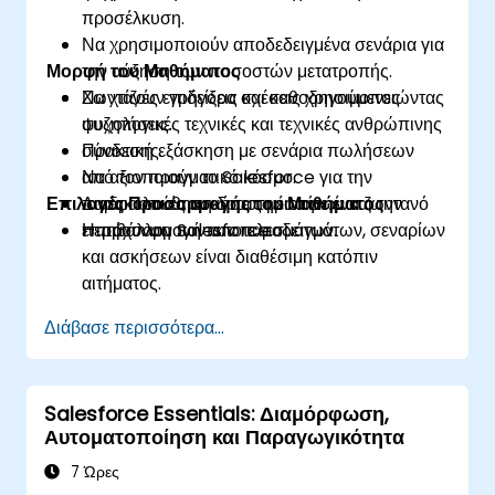
προσέλκυση.
Να χρησιμοποιούν αποδεδειγμένα σενάρια για
Μορφή του Μαθήματος
την αύξηση των ποσοστών μετατροπής.
Να χτίζουν γρήγορα σχέσεις χρησιμοποιώντας
Ζωντανές επιδείξεις και καθοδηγούμενες
ψυχολογικές τεχνικές και τεχνικές ανθρώπινης
συζητήσεις.
σύνδεσης.
Πρακτική εξάσκηση με σενάρια πωλήσεων
Να αξιοποιούν το Salesforce για την
από τον πραγματικό κόσμο.
Επιλογές Προσαρμογής του Μαθήματος
παρακολούθηση δραστηριοτήτων και την
Διαδραστικές ασκήσεις μέσα σε ένα ζωντανό
επιτάχυνση των αποτελεσμάτων.
περιβάλλον Salesforce.
Η προσαρμογή των παραδειγμάτων, σεναρίων
και ασκήσεων είναι διαθέσιμη κατόπιν
αιτήματος.
Διάβασε περισσότερα...
Salesforce Essentials: Διαμόρφωση,
Αυτοματοποίηση και Παραγωγικότητα
7 Ώρες