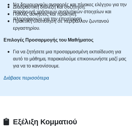
Να δημιουργούν αναφορές και πίνακες ελέγχου για την
Διαδραστική διάλεξη και συζήτηση.
παραγωγή χρήσιμων αναλυτικών στοιχείων και
Πολλές ασκήσεις και πρακτική.
πληροφοριών για την επιχείρηση.
Πρακτική υλοποίηση σε περιβάλλον ζωντανού
εργαστηρίου.
Επιλογές Προσαρμογής του Μαθήματος
Για να ζητήσετε μια προσαρμοσμένη εκπαίδευση για
αυτό το μάθημα, παρακαλούμε επικοινωνήστε μαζί μας
για να το κανονίσουμε.
Διάβασε περισσότερα
Εξέλιξη Κομματιού