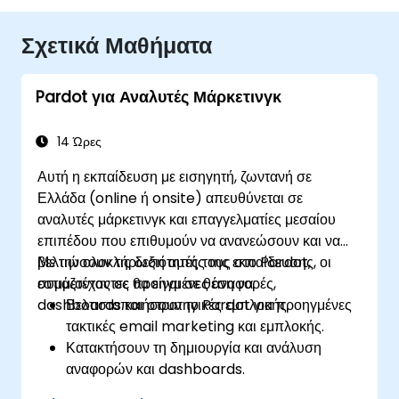
Σχετικά Μαθήματα
Pardot για Αναλυτές Μάρκετινγκ
14 Ώρες
Αυτή η εκπαίδευση με εισηγητή, ζωντανή σε
Ελλάδα (online ή onsite) απευθύνεται σε
αναλυτές μάρκετινγκ και επαγγελματίες μεσαίου
επιπέδου που επιθυμούν να ανανεώσουν και να
βελτιώσουν τις δεξιότητές τους στο Pardot,
Με την ολοκλήρωση αυτής της εκπαίδευσης, οι
εστιάζοντας σε προηγμένες αναφορές,
συμμετέχοντες θα είναι σε θέση να:
dashboards και στρατηγικές εμπλοκής.
Βελτιστοποιήσουν το Pardot για προηγμένες
τακτικές email marketing και εμπλοκής.
Κατακτήσουν τη δημιουργία και ανάλυση
αναφορών και dashboards.
Βελτιώσουν τις στρατηγικές ανάθεσης