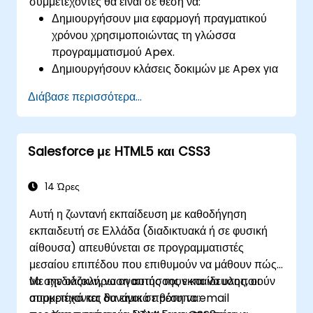
συμμετέχοντες θα είναι σε θέση να:
Δημιουργήσουν μια εφαρμογή πραγματικού
χρόνου χρησιμοποιώντας τη γλώσσα
προγραμματισμού Apex.
Δημιουργήσουν κλάσεις δοκιμών με Apex για
να αυξήσουν την κάλυψη κώδικα στο
Διάβασε περισσότερα...
Salesforce.
Δημιουργήσουν και να χρησιμοποιήσουν
υπηρεσίες web REST και SOAP
Salesforce με HTML5 και CSS3
χρησιμοποιώντας Apex.
14 Ώρες
Αυτή η ζωντανή εκπαίδευση με καθοδήγηση
εκπαιδευτή σε Ελλάδα (διαδικτυακά ή σε φυσική
αίθουσα) απευθύνεται σε προγραμματιστές
μεσαίου επιπέδου που επιθυμούν να μάθουν πώς
να σχεδιάζουν, να αναπτύσσουν και να υλοποιούν
Με την ολοκλήρωση αυτής της εκπαίδευσης, οι
αποκριτικά και δυναμικά πρότυπα email
συμμετέχοντες θα είναι σε θέση να: