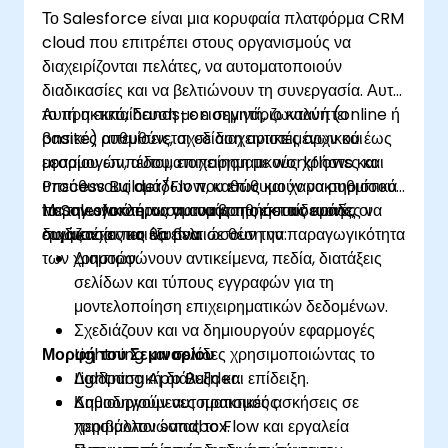
Το Salesforce είναι μια κορυφαία πλατφόρμα CRM
cloud που επιτρέπει στους οργανισμούς να
διαχειρίζονται πελάτες, να αυτοματοποιούν
διαδικασίες και να βελτιώνουν τη συνεργασία. Αυτό
το πρακτικό, hands-on σεμινάριο καλύπτει
Αυτή η εκπαίδευση με εισηγητή, ζωντανή (online ή
βασικές ρυθμίσεις, σχεδίαση αντικειμένων και
onsite) απευθύνεται σε διαχειριστές αρχικού έως
εφαρμογών, αυτοματοποίηση με workflows και
μεσαίου επιπέδου, επιχειρηματικούς χρήστες και
Process Builder/Flow, καθώς και χαρακτηριστικά
υπεύθυνους ομάδων που επιθυμούν να ρυθμίσουν
παραγωγικότητας για να βοηθήσει τις ομάδες να
το Salesforce, να αυτοματοποιήσουν κοινές
Με την ολοκλήρωση αυτής της εκπαίδευσης, οι
εργάζονται πιο έξυπνα.
διαδικασίες και να βελτιώσουν την παραγωγικότητα
συμμετέχοντες θα είναι σε θέση να:
των χρηστών.
Διαμορφώνουν αντικείμενα, πεδία, διατάξεις
σελίδων και τύπους εγγραφών για τη
μοντελοποίηση επιχειρηματικών δεδομένων.
Σχεδιάζουν και να δημιουργούν εφαρμογές
Μορφή του Σεμιναρίου
Lightning και σελίδες χρησιμοποιώντας το
Lightning App Builder.
Διαδραστική διάλεξη και επίδειξη.
Δημιουργούν αυτοματισμούς
Καθοδηγούμενες πρακτικές ασκήσεις σε
χρησιμοποιώντας το Flow και εργαλεία
περιβάλλον sandbox.