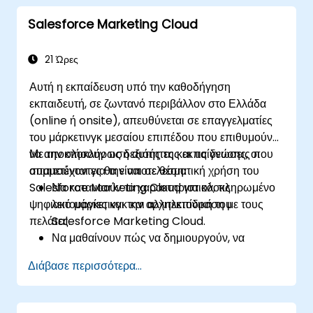
Salesforce Marketing Cloud
21 Ώρες
Αυτή η εκπαίδευση υπό την καθοδήγηση
εκπαιδευτή, σε ζωντανό περιβάλλον στο Ελλάδα
(online ή onsite), απευθύνεται σε επαγγελματίες
του μάρκετινγκ μεσαίου επιπέδου που επιθυμούν
να αποκτήσουν τις δεξιότητες και τις γνώσεις που
Με την ολοκλήρωση αυτής της εκπαίδευσης, οι
απαιτούνται για την αποτελεσματική χρήση του
συμμετέχοντες θα είναι σε θέση:
Salesforce Marketing Cloud για ολοκληρωμένο
Να κατανοούν τα χαρακτηριστικά, τις
ψηφιακό μάρκετινγκ και αλληλεπίδραση με τους
λειτουργίες και την αρχιτεκτονική του
πελάτες.
Salesforce Marketing Cloud.
Να μαθαίνουν πώς να δημιουργούν, να
διαχειρίζονται και να βελτιστοποιούν
Διάβασε περισσότερα...
καμπάνιες email, κοινωνικών δικτύων,
κινητών συσκευών και διαφήμισης
χρησιμοποιώντας το Marketing Cloud.