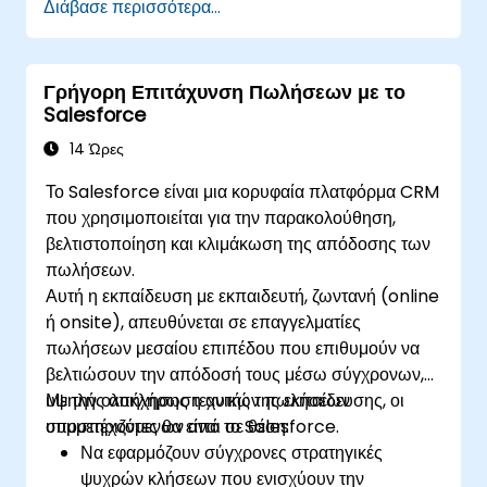
Διάβασε περισσότερα...
υποψηφίων και τα προγράμματα εμπλοκής.
Αξιοποιήσουν το δυναμικό περιεχόμενο και τις
προσαρμοσμένες ανακατευθύνσεις του
Γρήγορη Επιτάχυνση Πωλήσεων με το
Pardot για καλύτερη απόδοση των
Salesforce
καμπανιών.
14 Ώρες
Το Salesforce είναι μια κορυφαία πλατφόρμα CRM
που χρησιμοποιείται για την παρακολούθηση,
βελτιστοποίηση και κλιμάκωση της απόδοσης των
πωλήσεων.
Αυτή η εκπαίδευση με εκπαιδευτή, ζωντανή (online
ή onsite), απευθύνεται σε επαγγελματίες
πωλήσεων μεσαίου επιπέδου που επιθυμούν να
βελτιώσουν την απόδοσή τους μέσω σύγχρονων,
υψηλής απήχησης τεχνικών πωλήσεων
Με την ολοκλήρωση αυτής της εκπαίδευσης, οι
υποστηριζόμενων από το Salesforce.
συμμετέχοντες θα είναι σε θέση:
Να εφαρμόζουν σύγχρονες στρατηγικές
ψυχρών κλήσεων που ενισχύουν την