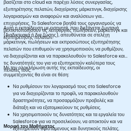
βασίζεται στο cloud και παρέχει λύσεις συνεργασίας,
εξυπηρέτησης πελατών, διαχείρισης μάρκετινγκ, διαχείρισης
λογαριασμών και αναφορών και αναλύσεων για
επιχειρήσεις. Το Salesforce βοηθά τους οργανισμούς να
Αυτή η εκπαίδευση με εισηγητή, που διεξάγεται ζωντανά
βελτιστοποιήσουν τις λειτουργίες πωλήσεων, μάρκετινγκ και
(διαδικτυακά ή δια ζώσης), απευθύνεται σε στελέχη
εξυπηρέτησης πελατών.
μάρκετινγκ, πωλήσεων και εκπροσώπους εξυπηρέτησης
πελατών που επιθυμούν να χρησιμοποιούν, να ρυθμίζουν,
να διαχειρίζονται και να παρακολουθούν το Salesforce και
τις δυνατότητές του για να εξυπηρετούν καλύτερα τους
Με την ολοκλήρωση αυτής της εκπαίδευσης, οι
πελάτες τους.
συμμετέχοντες θα είναι σε θέση:
Να ρυθμίσουν τον λογαριασμό τους στο Salesforce
για να διαχειρίζονται το προφίλ, να παρακολουθούν
δραστηριότητες, να προσαρμόζουν προβολές και
διάταξη και να εξατομικεύουν τις ρυθμίσεις.
Να χρησιμοποιούν τις δυνατότητες και τα εργαλεία του
Salesforce για να προσελκύουν, να αποκτούν και να
Μορφή του Μαθήματος
εξυπηρετούν υφιστάμενους και δυνητικούς πελάτες.