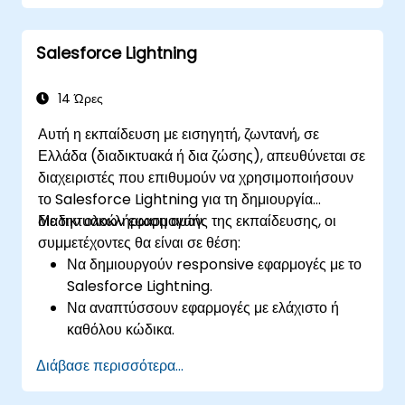
Salesforce Lightning
14 Ώρες
Αυτή η εκπαίδευση με εισηγητή, ζωντανή, σε
Ελλάδα (διαδικτυακά ή δια ζώσης), απευθύνεται σε
διαχειριστές που επιθυμούν να χρησιμοποιήσουν
το Salesforce Lightning για τη δημιουργία
διαδικτυακών εφαρμογών.
Με την ολοκλήρωση αυτής της εκπαίδευσης, οι
συμμετέχοντες θα είναι σε θέση:
Να δημιουργούν responsive εφαρμογές με το
Salesforce Lightning.
Να αναπτύσσουν εφαρμογές με ελάχιστο ή
καθόλου κώδικα.
Να δημιουργούν μια εφαρμογή Lightning από
Διάβασε περισσότερα...
το μηδέν.