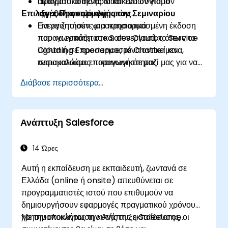
αυτοματοποίησης διαδικασιών για τον
Πραγματικά σενάρια και ένα σύντομο
Επιλογές Προσαρμογής του Σεμιναρίου
εξορθολογισμό εργασιών.
εργαστήριο ολοκλήρωσης.
Ενεργοποιούν χαρακτηριστικά
Για να ζητήσετε μια προσαρμοσμένη έκδοση
παραγωγικότητας και συνεργασίας όπως το
που να εστιάζει στο Sales Cloud, το Service
Lightning Experience, το Chatter και
Cloud ή σε προσαρμοσμένα αντικείμενα,
ενσωματώσεις παραγωγικότητας.
παρακαλούμε επικοινωνήστε μαζί μας για να
Δημιουργούν βασικές αναφορές και πίνακες
το κανονίσουμε.
Διάβασε περισσότερα...
ελέγχου για την προβολή κρίσιμων μετρήσεων.
Ανάπτυξη Salesforce
14 Ώρες
Αυτή η εκπαίδευση με εκπαιδευτή, ζωντανά σε
Ελλάδα (online ή onsite) απευθύνεται σε
προγραμματιστές ιστού που επιθυμούν να
δημιουργήσουν εφαρμογές πραγματικού χρόνου
χρησιμοποιώντας την Ανάπτυξη Salesforce.
Με την ολοκλήρωση αυτής της εκπαίδευσης, οι