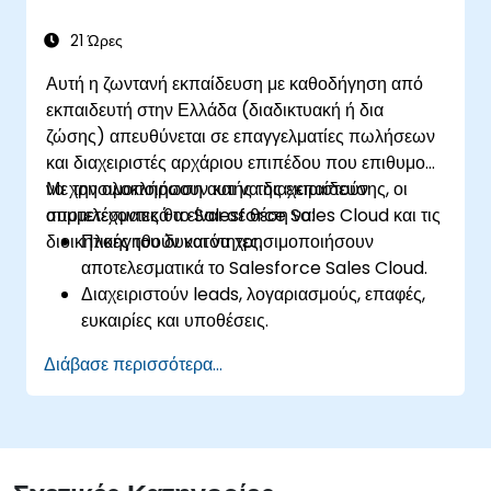
πωλήσεων.
21 Ώρες
Αυτή η ζωντανή εκπαίδευση με καθοδήγηση από
εκπαιδευτή στην Ελλάδα (διαδικτυακή ή δια
ζώσης) απευθύνεται σε επαγγελματίες πωλήσεων
και διαχειριστές αρχάριου επιπέδου που επιθυμούν
να χρησιμοποιήσουν και να διαχειριστούν
Με την ολοκλήρωση αυτής της εκπαίδευσης, οι
αποτελεσματικά το Salesforce Sales Cloud και τις
συμμετέχοντες θα είναι σε θέση να:
διοικητικές του δυνατότητες.
Πλοηγηθούν και να χρησιμοποιήσουν
αποτελεσματικά το Salesforce Sales Cloud.
Διαχειριστούν leads, λογαριασμούς, επαφές,
ευκαιρίες και υποθέσεις.
Δημιουργήσουν αναφορές και πίνακες ελέγχου
Διάβασε περισσότερα...
για πληροφόρηση σχετικά με τις πωλήσεις.
Εφαρμόσουν αυτοματισμούς και κανόνες ροής
εργασίας στο Salesforce.
Προσαρμόσουν τις ρυθμίσεις ασφαλείας και
διαχειριστούν την πρόσβαση χρηστών.