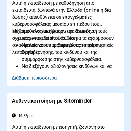
Αυτή η εκπαίδευση με καθοδήγηση από
εκπαιδευτή, ζωντανά στην Ελλάδα (online ή δια
ζώσης) απευθύνεται σε επαγγελματίες
κυβερνοασφάλειας μεσαίου επιπέδου που
επιθυμούν να ενισχύσουν την κατανόησή τους
Μέχρι το τέλος αυτής της εκπαίδευσης, οι
σχετικά με τα πλαίσια GRC και να τα εφαρμόσουν
συμμετέχοντες θα είναι σε θέση:
σε ασφαλείς και συμμορφωμένες επιχειρηματικές
Να κατανοούν τα βασικά συστατικά της
λειτουργίες.
διακυβέρνησης, του κινδύνου και της
συμμόρφωσης στην κυβερνοασφάλεια.
Να διεξάγουν αξιολογήσεις κινδύνων και να
αναπτύσσουν στρατηγικές μετριασμού των
Διάβασε περισσότερα...
κινδύνων.
Να εφαρμόζουν μέτρα συμμόρφωσης και να
διαχειρίζονται κανονιστικές απαιτήσεις.
Αυθεντικοποίηση με Siteminder
Να αναπτύσσουν και να επιβάλλουν πολιτικές
και διαδικασίες ασφάλειας.
14 Ώρες
Αυτή η εκπαίδευση με εισηγητή, ζωντανή στο