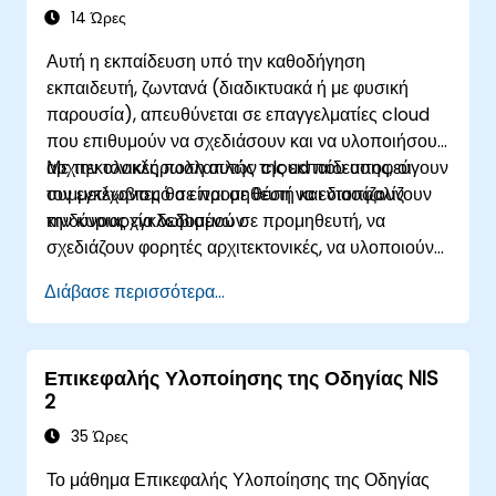
14 Ώρες
Αυτή η εκπαίδευση υπό την καθοδήγηση
εκπαιδευτή, ζωντανά (διαδικτυακά ή με φυσική
παρουσία), απευθύνεται σε επαγγελματίες cloud
που επιθυμούν να σχεδιάσουν και να υλοποιήσουν
αρχιτεκτονικές πολλαπλών cloud που αποφεύγουν
Με την ολοκλήρωση αυτής της εκπαίδευσης, οι
τον εγκλωβισμό σε προμηθευτή και διασφαλίζουν
συμμετέχοντες θα είναι σε θέση να εντοπίζουν
την κυριαρχία δεδομένων.
κινδύνους εγκλωβισμού σε προμηθευτή, να
σχεδιάζουν φορητές αρχιτεκτονικές, να υλοποιούν
ελέγχους κυριαρχίας δεδομένων και να αξιοποιούν
Διάβασε περισσότερα...
εργαλεία ανεξάρτητα από cloud.
Επικεφαλής Υλοποίησης της Οδηγίας NIS
2
35 Ώρες
Το μάθημα Επικεφαλής Υλοποίησης της Οδηγίας