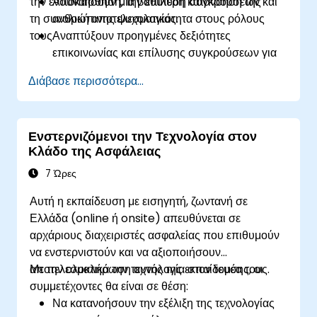
την ενσυναίσθηση, την επίλυση συγκρούσεων και
Αποκτήσουν μια βαθύτερη κατανόηση της
τη συνολική αποτελεσματικότητα στους ρόλους
ανθρώπινης ψυχολογίας.
τους.
Αναπτύξουν προηγμένες δεξιότητες
επικοινωνίας και επίλυσης συγκρούσεων για
πιο αποτελεσματική αλληλεπίδραση με το
Διάβασε περισσότερα...
κοινό, τους συναδέλφους και σε σενάρια
διαπραγμάτευσης.
Προάγουν την ευαισθητοποίηση και
Ενστερνιζόμενοι την Τεχνολογία στον
κατανόηση των διαφορετικών πολιτισμικών
Κλάδο της Ασφάλειας
υπόβαθρων, βελτιώνοντας την κοινοτική
αστυνόμευση και τις σχέσεις με διάφορες
7 Ώρες
δημογραφικές ομάδες.
Αυτή η εκπαίδευση με εισηγητή, ζωντανή σε
Ελλάδα (online ή onsite) απευθύνεται σε
αρχάριους διαχειριστές ασφαλείας που επιθυμούν
να ενστερνιστούν και να αξιοποιήσουν
αποτελεσματικά την τεχνολογία στον τομέα τους.
Με την ολοκλήρωση αυτής της εκπαίδευσης, οι
συμμετέχοντες θα είναι σε θέση:
Να κατανοήσουν την εξέλιξη της τεχνολογίας