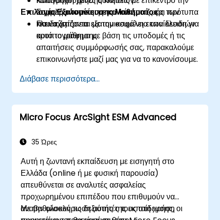
καταγραφή χρήσης κλειδιών.
Καθοδηγούμενες ασκήσεις με επίκεντρο την
Επιλογές Εξατομίκευσης Μαθήματος
Συμμορφώνονται με κανονισμούς και πρότυπα
ασφαλή υλοποίηση του κύκλου ζωής των
που σχετίζονται με την ασφάλεια των κλειδιών
κλειδιών.
Για να ζητήσετε εξατομικευμένη εκπαίδευση για
κρυπτογράφησης.
αυτό το μάθημα με βάση τις υποδομές ή τις
απαιτήσεις συμμόρφωσής σας, παρακαλούμε
επικοινωνήστε μαζί μας για να το κανονίσουμε.
Διάβασε περισσότερα...
Micro Focus ArcSight ESM Advanced
35 Ώρες
Αυτή η ζωντανή εκπαίδευση με εισηγητή στο
Ελλάδα (online ή με φυσική παρουσία)
απευθύνεται σε αναλυτές ασφαλείας
προχωρημένου επιπέδου που επιθυμούν να
αναβαθμίσουν τις δεξιότητές τους στη χρήση
Με την ολοκλήρωση αυτής της εκπαίδευσης, οι