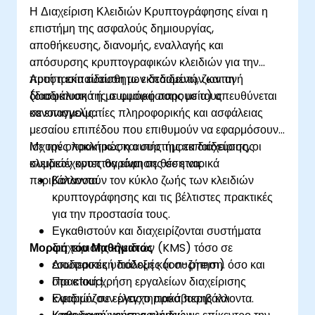
χρησιμοποιώντας εργαλεία ΤΝ, επιτρέποντας
Η Διαχείριση Κλειδιών Κρυπτογράφησης είναι η
τη συνεχή παρακολούθηση και την
επιστήμη της ασφαλούς δημιουργίας,
προληπτική διαχείριση κινδύνων.
αποθήκευσης, διανομής, εναλλαγής και
Ενσωματώνουν την ΤΝ στον σχεδιασμό, την
απόσυρσης κρυπτογραφικών κλειδιών για την
εκτέλεση και την αναφορά του ελέγχου,
προστασία ευαίσθητων δεδομένων και τη
Αυτή η εκπαίδευση με εκπαιδευτή, ζωντανή
ενισχύοντας τη συνολική αποτελεσματικότητα
διασφάλιση της συμμόρφωσης με τους
(διαδικτυακά ή με φυσική παρουσία) απευθύνεται
των ελέγχων πληροφοριακών συστημάτων.
κανονισμούς.
σε επαγγελματίες πληροφορικής και ασφάλειας
μεσαίου επιπέδου που επιθυμούν να εφαρμόσουν
ισχυρές πρακτικές και συστήματα διαχείρισης
Με την ολοκλήρωση αυτής της εκπαίδευσης, οι
κλειδιών κρυπτογράφησης σε εταιρικά
συμμετέχοντες θα είναι σε θέση να:
περιβάλλοντα.
Κατανοούν τον κύκλο ζωής των κλειδιών
κρυπτογράφησης και τις βέλτιστες πρακτικές
για την προστασία τους.
Εγκαθιστούν και διαχειρίζονται συστήματα
Μορφή του Μαθήματος
διαχείρισης κλειδιών (KMS) τόσο σε
εσωτερικές υποδομές (on-prem) όσο και
Διαδραστική διάλεξη και συζήτηση.
στο cloud.
Πρακτική χρήση εργαλείων διαχείρισης
Εφαρμόζουν έλεγχο πρόσβασης και
κλειδιών σε εργαστηριακά περιβάλλοντα.