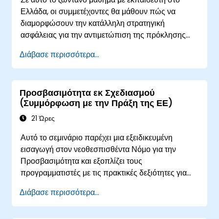
Ελλάδα, οι συμμετέχοντες θα μάθουν πώς να
διαμορφώσουν την κατάλληλη στρατηγική
ασφάλειας για την αντιμετώπιση της πρόκλησης
ασφάλειας του DevOps.
Διάβασε περισσότερα...
Προσβασιμότητα εκ Σχεδιασμού
(Συμμόρφωση με την Πράξη της ΕΕ)
21 Ώρες
Αυτό το σεμινάριο παρέχει μια εξειδικευμένη
εισαγωγή στον νεοθεσπισθέντα Νόμο για την
Προσβασιμότητα και εξοπλίζει τους
προγραμματιστές με τις πρακτικές δεξιότητες για
τον σχεδιασμό, την ανάπτυξη και τη συντήρηση
Διάβασε περισσότερα...
πλήρως προσβάσιμων εφαρμογών. Ξεκινώντας με
μια συζήτηση πλαισίου σχετικά με τη σημασία και