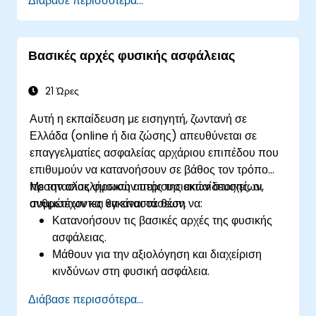
Διάβασε περισσότερα...
Αποκτήσουν γνώσεις σχετικά με τη διαχείριση
κινδύνων, την απόκριση σε περιστατικά και το
σχεδιασμό συνέχειας.
Βασικές αρχές φυσικής ασφάλειας
Προετοιμαστούν αποτελεσματικά για την
εξέταση πιστοποίησης ISSMP.
21 Ώρες
Αυτή η εκπαίδευση με εισηγητή, ζωντανή σε
Ελλάδα (online ή δια ζώσης) απευθύνεται σε
επαγγελματίες ασφαλείας αρχάριου επιπέδου που
επιθυμούν να κατανοήσουν σε βάθος τον τρόπο
προστασίας φυσικών περιουσιακών στοιχείων,
Με την ολοκλήρωση αυτής της εκπαίδευσης, οι
ανθρώπων και εγκαταστάσεων.
συμμετέχοντες θα είναι σε θέση να:
Κατανοήσουν τις βασικές αρχές της φυσικής
ασφάλειας.
Μάθουν για την αξιολόγηση και διαχείριση
κινδύνων στη φυσική ασφάλεια.
Διερευνήσουν διάφορα μέτρα και τεχνολογίες
Διάβασε περισσότερα...
φυσικής ασφάλειας.