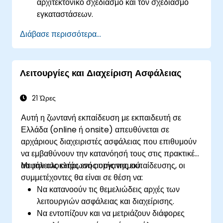
αρχιτεκτονικό σχεδιασμό και τον σχεδιασμό
εγκαταστάσεων.
Να αξιολογούν απειλές και τρωτά σημεία για
Διάβασε περισσότερα...
να ενημερώνουν τον σχεδιασμό ασφαλείας.
Να αναπτύσσουν ολοκληρωμένα σχέδια
ασφαλείας που αντιμετωπίζουν ένα εύρος
Λειτουργίες και Διαχείριση Ασφάλειας
απειλών.
Να δημιουργούν αποτελεσματικά σχέδια
αντιμετώπισης εκτάκτων αναγκών και
21 Ώρες
διαχείρισης κρίσεων.
Αυτή η ζωντανή εκπαίδευση με εκπαιδευτή σε
Ελλάδα (online ή onsite) απευθύνεται σε
αρχάριους διαχειριστές ασφάλειας που επιθυμούν
να εμβαθύνουν την κατανόησή τους στις πρακτικές
ασφάλειας εντός ενός οργανισμού.
Με την ολοκλήρωση αυτής της εκπαίδευσης, οι
συμμετέχοντες θα είναι σε θέση να:
Να κατανοούν τις θεμελιώδεις αρχές των
λειτουργιών ασφάλειας και διαχείρισης.
Να εντοπίζουν και να μετριάζουν διάφορες