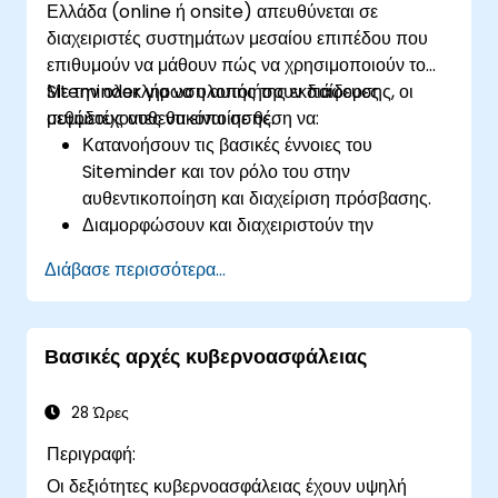
Ελλάδα (online ή onsite) απευθύνεται σε
διαχειριστές συστημάτων μεσαίου επιπέδου που
επιθυμούν να μάθουν πώς να χρησιμοποιούν το
Siteminder για να υλοποιήσουν διάφορες
Με την ολοκλήρωση αυτής της εκπαίδευσης, οι
μεθόδους αυθεντικοποίησης.
συμμετέχοντες θα είναι σε θέση να:
Κατανοήσουν τις βασικές έννοιες του
Siteminder και τον ρόλο του στην
αυθεντικοποίηση και διαχείριση πρόσβασης.
Διαμορφώσουν και διαχειριστούν την
αυθεντικοποίηση χρηστών με το Siteminder.
Διάβασε περισσότερα...
Υλοποιήσουν διάφορες μεθόδους
αυθεντικοποίησης που υποστηρίζονται από το
Siteminder.
Βασικές αρχές κυβερνοασφάλειας
Επιλύσουν συνήθη προβλήματα που
σχετίζονται με την αυθεντικοποίηση του
Siteminder.
28 Ώρες
Ενσωματώσουν το Siteminder με άλλους
Περιγραφή:
παρόχους ταυτότητας για ομοσπονδιακή
Οι δεξιότητες κυβερνοασφάλειας έχουν υψηλή
αυθεντικοποίηση.