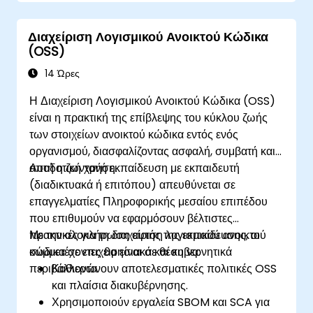
ασφάλειας πληροφοριών (άνθρωποι,
πληροφοριών που απαιτούν εις βάθος
διαδικασίες, τεχνολογία)
κατανόηση της διαχείρισης ασφάλειας
Ενσωματώστε τις απαιτήσεις ασφάλειας
Διαχείριση Λογισμικού Ανοικτού Κώδικα
πληροφοριών, συμπεριλαμβανομένων: CISO,
(OSS)
πληροφοριών σε συμβάσεις και
CIO, CSO, υπεύθυνοι προστασίας
δραστηριότητες τρίτων μερών / προμηθευτών
προσωπικών δεδομένων, διαχειριστές
14 Ώρες
Σχεδιάστε, εγκαθιδρύστε και διαχειριστείτε την
κινδύνου, ελεγκτές ασφάλειας και προσωπικό
Η Διαχείριση Λογισμικού Ανοικτού Κώδικα (OSS)
ικανότητα ανίχνευσης, διερεύνησης,
συμμόρφωσης, προσωπικό BCP / DR,
είναι η πρακτική της επίβλεψης του κύκλου ζωής
ανταπόκρισης και ανάκαμψης από περιστατικά
εκτελεστικά και επιχειρησιακά στελέχη
των στοιχείων ανοικτού κώδικα εντός ενός
ασφάλειας πληροφοριών ώστε να
υπεύθυνα για λειτουργίες διασφάλισης
οργανισμού, διασφαλίζοντας ασφαλή, συμβατή και
ελαχιστοποιηθεί ο επιχειρηματικός αντίκτυπος
αποδοτική χρήση.
Αυτή η ζωντανή εκπαίδευση με εκπαιδευτή
(διαδικτυακά ή επιτόπου) απευθύνεται σε
επαγγελματίες Πληροφορικής μεσαίου επιπέδου
που επιθυμούν να εφαρμόσουν βέλτιστες
πρακτικές για τη διαχείριση λογισμικού ανοικτού
Με την ολοκλήρωση αυτής της εκπαίδευσης, οι
κώδικα σε επιχειρησιακά και κυβερνητικά
συμμετέχοντες θα είναι σε θέση να:
περιβάλλοντα.
Καθιερώνουν αποτελεσματικές πολιτικές OSS
και πλαίσια διακυβέρνησης.
Χρησιμοποιούν εργαλεία SBOM και SCA για