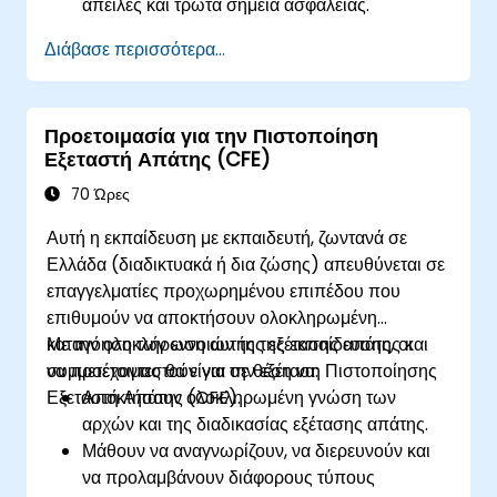
απειλές και τρωτά σημεία ασφάλειας.
Να υλοποιούν και να διαχειρίζονται λύσεις
Διάβασε περισσότερα...
ασφάλειας.
Να κατανοούν νομικά και ηθικά ζητήματα στις
λειτουργίες ασφάλειας.
Προετοιμασία για την Πιστοποίηση
Να προετοιμάζονται για την αντιμετώπιση
Εξεταστή Απάτης (CFE)
συμβάντων και την ανάκτηση από
καταστροφές.
70 Ώρες
Αυτή η εκπαίδευση με εκπαιδευτή, ζωντανά σε
Ελλάδα (διαδικτυακά ή δια ζώσης) απευθύνεται σε
επαγγελματίες προχωρημένου επιπέδου που
επιθυμούν να αποκτήσουν ολοκληρωμένη
κατανόηση των εννοιών της εξέτασης απάτης και
Με την ολοκλήρωση αυτής της εκπαίδευσης, οι
να προετοιμαστούν για την εξέταση Πιστοποίησης
συμμετέχοντες θα είναι σε θέση να:
Εξεταστή Απάτης (CFE).
Αποκτήσουν ολοκληρωμένη γνώση των
αρχών και της διαδικασίας εξέτασης απάτης.
Μάθουν να αναγνωρίζουν, να διερευνούν και
να προλαμβάνουν διάφορους τύπους