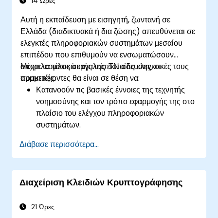
14 Ώρες
Αυτή η εκπαίδευση με εισηγητή, ζωντανή σε
Ελλάδα (διαδικτυακά ή δια ζώσης) απευθύνεται σε
ελεγκτές πληροφοριακών συστημάτων μεσαίου
επιπέδου που επιθυμούν να ενσωματώσουν
αποτελεσματικά εργαλεία ΤΝ στις ελεγκτικές τους
Μέχρι το τέλος αυτής της εκπαίδευσης, οι
πρακτικές.
συμμετέχοντες θα είναι σε θέση να:
Κατανοούν τις βασικές έννοιες της τεχνητής
νοημοσύνης και τον τρόπο εφαρμογής της στο
πλαίσιο του ελέγχου πληροφοριακών
συστημάτων.
Χρησιμοποιούν τεχνολογίες ΤΝ όπως η
Διάβασε περισσότερα...
μηχανική μάθηση, η επεξεργασία φυσικής
γλώσσας (NLP) και η ρομποτική
αυτοματοποίηση διαδικασιών (RPA) για τη
Διαχείριση Κλειδιών Κρυπτογράφησης
βελτίωση της αποτελεσματικότητας, της
ακρίβειας και του εύρους του ελέγχου.
Διενεργούν αξιολογήσεις κινδύνου
21 Ώρες