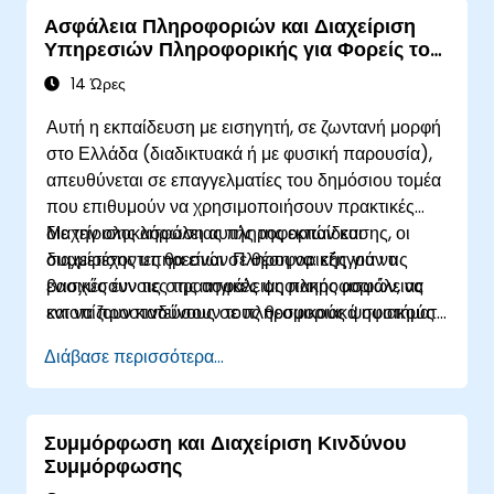
τις επιπτώσεις του νόμου, το σεμινάριο μεταβαίνει
Ασφάλεια Πληροφοριών και Διαχείριση
γρήγορα σε πρακτικές κωδικοποίησης, εργαλεία
Υπηρεσιών Πληροφορικής για Φορείς του
και τεχνικές δοκιμών για τη διασφάλιση της
Δημόσιου Τομέα
συμμόρφωσης και της συμπερίληψης των χρηστών
14 Ώρες
με αναπηρίες.
Αυτή η εκπαίδευση με εισηγητή, σε ζωντανή μορφή
στο Ελλάδα (διαδικτυακά ή με φυσική παρουσία),
απευθύνεται σε επαγγελματίες του δημόσιου τομέα
που επιθυμούν να χρησιμοποιήσουν πρακτικές
διαχείρισης ασφάλειας πληροφοριών και
Με την ολοκλήρωση αυτής της εκπαίδευσης, οι
διαχείρισης υπηρεσιών Πληροφορικής για να
συμμετέχοντες θα είναι σε θέση να: εξηγούν τις
ενισχύσουν τις στρατηγικές ψηφιακής ασφάλειας
βασικές έννοιες της ασφάλειας πληροφοριών, να
και να προστατεύσουν τους θεσμικούς ψηφιακούς
εντοπίζουν κινδύνους σε πληροφοριακά συστήματα
πόρους.
και υπηρεσίες, να εφαρμόζουν πρακτικά μέτρα
Διάβασε περισσότερα...
ελέγχου ασφάλειας και να υποστηρίζουν την
ασφαλή παροχή υπηρεσιών Πληροφορικής.
Συμμόρφωση και Διαχείριση Κινδύνου
Συμμόρφωσης