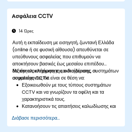
Κατανοήσουν την ενσωμάτωση της φυσικής
ασφάλειας με άλλους τομείς ασφαλείας.
Ασφάλεια CCTV
Αναπτύξουν δεξιότητες σχεδιασμού και
εφαρμογής αποτελεσματικών σχεδίων φυσικής
ασφάλειας.
14 Ώρες
Αυτή η εκπαίδευση με εισηγητή, ζωντανή Ελλάδα
(online ή σε φυσική αίθουσα) απευθύνεται σε
υπεύθυνους ασφαλείας που επιθυμούν να
αποκτήσουν βασικές έως μεσαίου επιπέδου
δεξιότητες επιτήρησης και διαχείρισης συστημάτων
Με την ολοκλήρωση της εκπαίδευσης, οι
ασφαλείας CCTV.
συμμετέχοντες θα είναι σε θέση να:
Εξοικειωθούν με τους τύπους συστημάτων
CCTV και να γνωρίζουν τα οφέλη και τα
χαρακτηριστικά τους.
Κατανοήσουν τις απαιτήσεις καλωδίωσης και
εγκατάστασης συστημάτων CCTV.
Διάβασε περισσότερα...
Εγκαθιστούν, παραμετροποιούν και
διαχειρίζονται συστήματα CCTV.