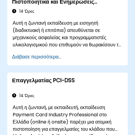
PECB Certified NIS 2 Directive Lead
Πιστοποιητικά και Ενημερώσεις
Υλικολογισμικού
Implementer
Διεξαγωγή αξιολογήσεων διαχείρισης
14 Ώρες
Επιτυχία στην εξέταση, τουλάχιστον πέντε έτη
Ηγεσία ομάδων κυβερνοασφάλειας
Αυτή η ζωντανή εκπαίδευση με εισηγητή
επαγγελματικής εμπειρίας
(διαδικτυακή ή επιτόπια) απευθύνεται σε
(συμπεριλαμβανομένων δύο ετών στη
μηχανικούς ασφαλείας και προγραμματιστές
διαχείριση κυβερνοασφάλειας), τουλάχιστον
υλικολογισμικού που επιθυμούν να θωρακίσουν τις
300 ώρες δραστηριοτήτων έργου υλοποίησης
αναπτύξεις OpenBMC έναντι μη εξουσιοδοτημένης
NIS 2 και υπογραφή του Κώδικα Δεοντολογίας
Διάβασε περισσότερα...
πρόσβασης και παραποίησης του υλικολογισμικού.
της PECB.
PECB Certified NIS 2 Directive Senior Lead
Επαγγελματίας PCI-DSS
Implementer
Επιτυχία στην εξέταση, τουλάχιστον δέκα έτη
14 Ώρες
επαγγελματικής εμπειρίας
Αυτή η ζωντανή, με εκπαιδευτή, εκπαίδευση
(συμπεριλαμβανομένων επτά ετών στη
Payment Card Industry Professional στο
διαχείριση κυβερνοασφάλειας), τουλάχιστον
Ελλάδα (online ή onsite) παρέχει μια ατομική
1.000 ώρες δραστηριοτήτων έργου
πιστοποίηση για επαγγελματίες του κλάδου που
υλοποίησης NIS 2 και υπογραφή του Κώδικα