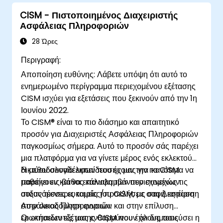
CISM - Πιστοποιημένος Διαχειριστής
Ασφάλειας Πληροφοριών
28 Ώρες
Περιγραφή:
Αποποίηση ευθύνης: Λάβετε υπόψη ότι αυτό το
ενημερωμένο περίγραμμα περιεχομένου εξέτασης
CISM ισχύει για εξετάσεις που ξεκινούν από την 1η
Ιουνίου 2022.
Το CISM® είναι το πιο διάσημο και απαιτητικό
προσόν για Διαχειριστές Ασφάλειας Πληροφοριών
παγκοσμίως σήμερα. Αυτό το προσόν σάς παρέχει
μια πλατφόρμα για να γίνετε μέρος ενός εκλεκτού
δικτύου συναδέλφων που έχουν την ικανότητα να
Η μεθοδολογία εκπαίδευσης μας για το CISM
μαθαίνουν και να επαναλαμβάνουν συνεχώς τις
παρέχει εις βάθος κάλυψη των περιεχομένων
αυξανόμενες ευκαιρίες/προκλήσεις στη Διαχείριση
στους τέσσερις τομείς του CISM, με σαφή εστίαση
Ασφάλειας Πληροφοριών.
στην οικοδόμηση εννοιών και στην επίλυση
ερωτήσεων εξέτασης CISM που έχει δημοσιεύσει η
Οι εκπαιδευτές μας ενθαρρύνουν όλους τους