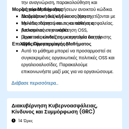
την αναγνώριση, παρακολούθηση και
Μορφή του Μαθήματος
διαχείριση των εξαρτήσεων ανοικτού κώδικα.
Μετριάζουν τους κινδύνους που σχετίζονται με
Διαδραστική διάλεξη και συζήτηση.
την αδειοδότηση και τις ευπάθειες ασφαλείας.
Μελέτες περιπτώσεων και ασκήσεις
Απλοποιούν την υιοθέτηση OSS,
βασισμένες σε σενάρια.
μεγιστοποιώντας την καινοτομία και την
Πρακτικές επιδείξεις με εργαλεία διαχείρισης
Επιλογές Προσαρμογής Μαθήματος
εξοικονόμηση κόστους.
OSS.
Αυτό το μάθημα μπορεί να προσαρμοστεί σε
συγκεκριμένες οργανωτικές πολιτικές OSS και
εργαλειοαλυσίδες. Παρακαλούμε
επικοινωνήστε μαζί μας για να οργανώσουμε.
Διάβασε περισσότερα...
Διακυβέρνηση Κυβερνοασφάλειας,
Κίνδυνος και Συμμόρφωση (GRC)
14 Ώρες