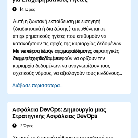
14 Ώρες
Αυτή η ζωντανή εκπαίδευση με εισηγητή
(διαδικτυακά ή δια ζώσης) απευθύνεται σε
επιχειρηματικούς ηγέτες που επιθυμούν να
κατανοήσουν τις αρχές της κυριαρχίας δεδομένων
και να αναπτύξουν συμμορφούμενες στρατηγικές
Με το πέρας αυτής της εκπαίδευσης, οι
διαχείρισης δεδομένων.
συμμετέχοντες θα μπορούν να ορίζουν την
κυριαρχία δεδομένων, να αναγνωρίζουν τους
σχετικούς νόμους, να αξιολογούν τους κινδύνους
συμμόρφωσης και να εφαρμόζουν πλαίσια
Διάβασε περισσότερα...
διακυβέρνησης για τη διασυνοριακή διαχείριση
δεδομένων.
Ασφάλεια DevOps: Δημιουργία μιας
Στρατηγικής Ασφάλειας DevOps
7 Ώρες
Σε αυτό το ζωντανό μάθημα με εκπαιδευτή στο