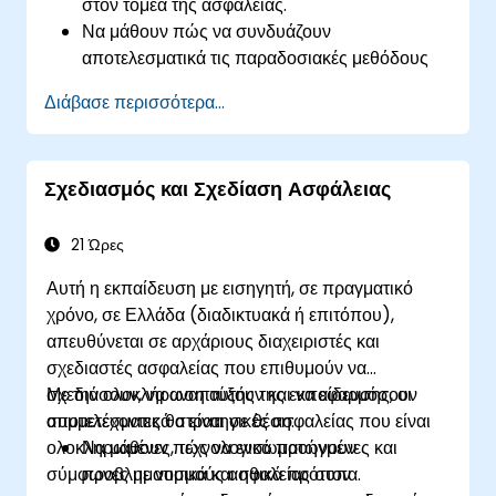
στον τομέα της ασφάλειας.
Να μάθουν πώς να συνδυάζουν
αποτελεσματικά τις παραδοσιακές μεθόδους
ασφαλείας με σύγχρονες τεχνολογικές λύσεις.
Διάβασε περισσότερα...
Να κατανοήσουν τα βασικά της
κυβερνοασφάλειας, τους κινδύνους που
σχετίζονται με τα ψηφιακά συστήματα και πώς
Σχεδιασμός και Σχεδίαση Ασφάλειας
να προστατεύονται από κυβερνοαπειλές στον
κλάδο της ασφάλειας.
21 Ώρες
Αυτή η εκπαίδευση με εισηγητή, σε πραγματικό
χρόνο, σε Ελλάδα (διαδικτυακά ή επιτόπου),
απευθύνεται σε αρχάριους διαχειριστές και
σχεδιαστές ασφαλείας που επιθυμούν να
σχεδιάσουν, να αναπτύξουν και να εφαρμόσουν
Με την ολοκλήρωση αυτής της εκπαίδευσης, οι
αποτελεσματικά στρατηγικές ασφαλείας που είναι
συμμετέχοντες θα είναι σε θέση:
ολοκληρωμένες, τεχνολογικά προηγμένες και
Να μάθουν πώς να ενσωματώνουν
σύμφωνες με νομικά και ηθικά πρότυπα.
προβληματισμούς ασφαλείας στον