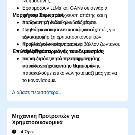
Νοημοσύνης.
Εφαρμόζουν LLMs και GANs σε σενάρια
Μορφή του Σεμιναρίου
χρήσης όπως η ανίχνευση απάτης και η
παραγωγή συνθετικών δεδομένων.
Διαδραστική διάλεξη και συζήτηση.
Σχεδιάζουν αποτελεσματικές προτροπές για
Πληθώρα ασκήσεων και πρακτικής
την υποστήριξη χρηματοοικονομικών
εξάσκησης.
προβλέψεων και αναφορών.
Πρακτική υλοποίηση σε περιβάλλον ζωντανού
Επιλογές Προσαρμογής του Σεμιναρίου
Αξιολογούν τις ηθικές και κανονιστικές
εργαστηρίου.
παραμέτρους κατά την εφαρμογή της
Για να ζητήσετε μια προσαρμοσμένη
παραγωγικής Τεχνητής Νοημοσύνης.
εκπαίδευση για αυτό το σεμινάριο,
παρακαλούμε επικοινωνήστε μαζί μας για να
το κανονίσουμε.
Διάβασε περισσότερα...
Μηχανική Προτροπών για
Χρηματοοικονομικά
14 Ώρες