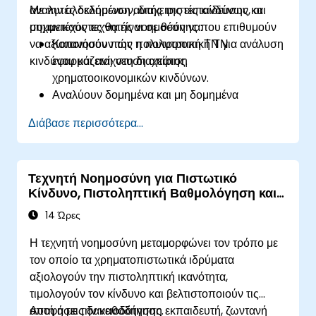
αναλυτές δεδομένων, διαχειριστές κινδύνων και
Με την ολοκλήρωση αυτής της εκπαίδευσης, οι
μηχανικούς τεχνητής νοημοσύνης που επιθυμούν
συμμετέχοντες θα είναι σε θέση να:
να αξιοποιήσουν την πολυτροπική ΤΝ για ανάλυση
Κατανοούν πώς η πολυτροπική ΤΝ
κινδύνου και ανίχνευση απάτης.
εφαρμόζεται στη διαχείριση
χρηματοοικονομικών κινδύνων.
Αναλύουν δομημένα και μη δομημένα
χρηματοοικονομικά δεδομένα για την
Διάβασε περισσότερα...
ανίχνευση απάτης.
Υλοποιούν μοντέλα ΤΝ για τον εντοπισμό
ανωμαλιών και ύποπτων δραστηριοτήτων.
Τεχνητή Νοημοσύνη για Πιστωτικό
Αξιοποιούν την επεξεργασία φυσικής
Κίνδυνο, Πιστοληπτική Βαθμολόγηση και
γλώσσας (NLP) και την υπολογιστική όραση
Βελτιστοποίηση Δανειοδότησης
για ανάλυση χρηματοοικονομικών εγγράφων.
14 Ώρες
Αναπτύσσουν μοντέλα ανίχνευσης απάτης
Η τεχνητή νοημοσύνη μεταμορφώνει τον τρόπο με
που βασίζονται στην ΤΝ σε πραγματικά
τον οποίο τα χρηματοπιστωτικά ιδρύματα
χρηματοοικονομικά συστήματα.
αξιολογούν την πιστοληπτική ικανότητα,
τιμολογούν τον κίνδυνο και βελτιστοποιούν τις
αποφάσεις δανειοδότησης.
Αυτή η με την καθοδήγηση εκπαιδευτή, ζωντανή