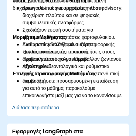
λύσεις βασισμένες σε AI για εξατομικευμένη
συμμετέχοντες θα είναι σε θέση να:
διαχείριση πλούτου και υπηρεσίες robo-advisory.
Κατανοούν πώς εφαρμόζεται η AI στη
διαχείριση πλούτου και σε ψηφιακές
συμβουλευτικές πλατφόρμες.
Σχεδιάζουν ευφυή συστήματα για
Μορφή του Μαθήματος
εξατομικευμένες προτάσεις χαρτοφυλακίου.
Ενσωματώνουν δεδομένα συμπεριφορικής
Διαδραστική διάλεξη και συζήτηση.
χρηματοοικονομικής και προτιμήσεις στους
Πολλές ασκήσεις και πρακτική.
συμβουλευτικούς αλγορίθμους.
Πρακτική υλοποίηση σε περιβάλλον ζωντανού
Αξιολογούν δεοντολογικά και ρυθμιστικά
εργαστηρίου.
Επιλογές Προσαρμογής Μαθήματος
ζητήματα στην αυτοματοποιημένη επενδυτική
συμβουλή.
Για να ζητήσετε προσαρμοσμένη εκπαίδευση
για αυτό το μάθημα, παρακαλούμε
επικοινωνήστε μαζί μας για να το κανονίσουμε.
Διάβασε περισσότερα...
Εφαρμογές LangGraph στα