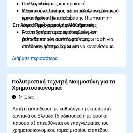
στα εργαλεία.
Πολλές ασκήσεις και πρακτική.
Υλοποιούν ελέγχους αξιοπιστίας, ασφάλειας
Πρακτική υλοποίηση σε περιβάλλον ζωντανού
και ανθρώπινης παρέμβασης (human-in-
εργαστηρίου (live-lab).
Επιλογές Προσαρμογής Μαθήματος
the-loop) για κρίσιμες διαδικασίες.
Αναπτύσσουν, παρακολουθούν και
Για να ζητήσετε μια προσαρμοσμένη
βελτιστοποιούν συστήματα LangGraph για
εκπαίδευση για αυτό το μάθημα,
απόδοση, κόστος και SLAs.
επικοινωνήστε μαζί μας για να κανονίσουμε.
Διάβασε περισσότερα...
Πολυτροπική Τεχνητή Νοημοσύνη για τα
Χρηματοοικονομικά
14 Ώρες
Αυτή η εκπαίδευση με καθοδήγηση εκπαιδευτή,
ζωντανά σε Ελλάδα (διαδικτυακά ή με φυσική
παρουσία) απευθύνεται σε επαγγελματίες του
χρηματοοικονομικού τομέα μεσαίου επιπέδου,