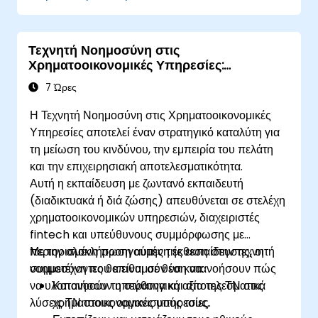
Τεχνητή Νοημοσύνη στις
Χρηματοοικονομικές Υπηρεσίες:
Στρατηγική, Ηθική & Κανονισμός
7 Ώρες
Η Τεχνητή Νοημοσύνη στις Χρηματοοικονομικές
Υπηρεσίες αποτελεί έναν στρατηγικό καταλύτη για
τη μείωση του κινδύνου, την εμπειρία του πελάτη
και την επιχειρησιακή αποτελεσματικότητα.
Αυτή η εκπαίδευση με ζωντανό εκπαιδευτή
(διαδικτυακά ή διά ζώσης) απευθύνεται σε στελέχη
χρηματοοικονομικών υπηρεσιών, διαχειριστές
fintech και υπεύθυνους συμμόρφωσης με
περιορισμένη προηγούμενη έκθεση στην τεχνητή
Με την ολοκλήρωση αυτής της εκπαίδευσης, οι
νοημοσύνη που επιθυμούν να κατανοήσουν πώς
συμμετέχοντες θα είναι σε θέση να:
να υλοποιήσουν υπεύθυνα και αποτελεσματικά
Κατανοούν τη στρατηγική αξία της ΤΝ στις
λύσεις ΤΝ στους οργανισμούς τους.
χρηματοοικονομικές υπηρεσίες.