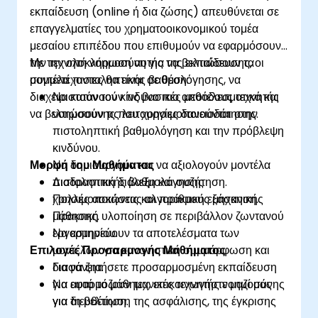
εκπαίδευση (online ή δια ζώσης) απευθύνεται σε
επαγγελματίες του χρηματοοικονομικού τομέα
μεσαίου επιπέδου που επιθυμούν να εφαρμόσουν
την τεχνητή νοημοσύνη για να βελτιώσουν τα
Με την ολοκλήρωση αυτής της εκπαίδευσης, οι
μοντέλα πιστοληπτικής βαθμολόγησης, να
συμμετέχοντες θα είναι σε θέση:
διαχειριστούν τον κίνδυνο πιο αποτελεσματικά και
Να κατανοούν τις βασικές μεθόδους τεχνητής
να βελτιώσουν τις λειτουργίες δανειοδότησης.
νοημοσύνης που χρησιμοποιούνται στην
πιστοληπτική βαθμολόγηση και την πρόβλεψη
κινδύνου.
Μορφή του Μαθήματος
Να δημιουργούν και να αξιολογούν μοντέλα
πιστοληπτικής βαθμολόγησης
Διαδραστική διάλεξη και συζήτηση.
χρησιμοποιώντας αλγορίθμους μηχανικής
Πολλές ασκήσεις και πρακτική εξάσκηση.
μάθησης.
Πρακτική υλοποίηση σε περιβάλλον ζωντανού
Να ερμηνεύουν τα αποτελέσματα των
εργαστηρίου.
Επιλογές Προσαρμογής Μαθήματος
μοντέλων για κανονιστική συμμόρφωση και
διαφάνεια.
Για να ζητήσετε προσαρμοσμένη εκπαίδευση
Να εφαρμόζουν τεχνικές τεχνητής νοημοσύνης
για αυτό το μάθημα, επικοινωνήστε μαζί μας
για τη βελτίωση της ασφάλισης, της έγκρισης
για διευθέτηση.