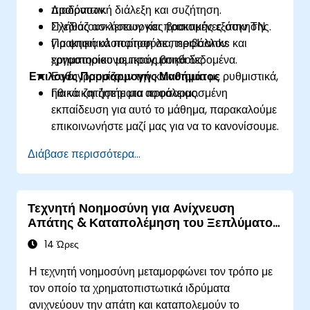
προϊόντων.
Διαδραστική διάλεξη και συζήτηση.
Σχεδιάζουν λειτουργίες βασισμένες στην ΤΝ
Πλήθος ασκήσεων και πρακτικής εξάσκησης.
για ψηφιακά πορτοφόλια, neobanks και
Πρακτική υλοποίηση σε περιβάλλον
χρηματοοικονομικούς βοηθούς.
εργαστηρίου με πραγματικά δεδομένα.
Επιλογές Προσαρμογής Μαθήματος
Ευθυγραμμίζουν την καινοτομία με ρυθμιστικά,
ηθικά και ζητήματα ασφάλειας.
Για να ζητήσετε μια προσαρμοσμένη
εκπαίδευση για αυτό το μάθημα, παρακαλούμε
επικοινωνήστε μαζί μας για να το κανονίσουμε.
Διάβασε περισσότερα...
Τεχνητή Νοημοσύνη για Ανίχνευση
Απάτης & Καταπολέμηση του Ξεπλύματος
Χρήματος
14 Ώρες
Η τεχνητή νοημοσύνη μεταμορφώνει τον τρόπο με
τον οποίο τα χρηματοπιστωτικά ιδρύματα
ανιχνεύουν την απάτη και καταπολεμούν το