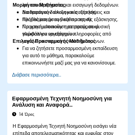
Μορφή του Μαθήματος
λογιστικές εργασίες και εισαγωγή δεδομένων.
Να παράγουν οικονομικές περιλήψεις και
Διαδραστική διάλεξη και συζήτηση.
προβλέψεις με τη βοήθεια της AI.
Πλήθος ασκήσεων και πρακτικής εξάσκησης.
Να χρησιμοποιούν προτροπές σε φυσική
Πρακτική υλοποίηση σε πραγματικό
γλώσσα για να εξάγουν πληροφορίες από
περιβάλλον εργαστηρίου.
Επιλογές Προσαρμογής Μαθήματος
μεγάλα οικονομικά σύνολα δεδομένων.
Για να ζητήσετε προσαρμοσμένη εκπαίδευση
για αυτό το μάθημα, παρακαλούμε
επικοινωνήστε μαζί μας για να κανονίσουμε.
Διάβασε περισσότερα...
Εφαρμοσμένη Τεχνητή Νοημοσύνη για
Ανάλυση και Αναφορά
Χρηματοοικονομικών Καταστάσεων
14 Ώρες
Η Εφαρμοσμένη Τεχνητή Νοημοσύνη εισάγει νέα
επίπεδα αποτελεσματικότητας και ευφυΐας στον