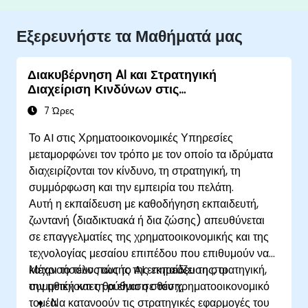
Εξερευνήστε τα Μαθήματά μας
Διακυβέρνηση AI και Στρατηγική
Διαχείριση Κινδύνων στις
Χρηματοοικονομικές Υπηρεσίες
7 Ώρες
Το AI στις Χρηματοοικονομικές Υπηρεσίες
μεταμορφώνει τον τρόπο με τον οποίο τα ιδρύματα
διαχειρίζονται τον κίνδυνο, τη στρατηγική, τη
συμμόρφωση και την εμπειρία του πελάτη.
Αυτή η εκπαίδευση με καθοδήγηση εκπαιδευτή,
ζωντανή (διαδικτυακά ή δια ζώσης) απευθύνεται
σε επαγγελματίες της χρηματοοικονομικής και της
τεχνολογίας μεσαίου επιπέδου που επιθυμούν να
κατανοήσουν πώς το AI επηρεάζει τη στρατηγική,
Μέχρι το τέλος αυτής της εκπαίδευσης, οι
την ηθική και τη ρύθμιση στον χρηματοοικονομικό
συμμετέχοντες θα είναι σε θέση:
τομέα.
Να κατανοούν τις στρατηγικές εφαρμογές του