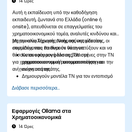
14 Ώρες
Αυτή η εκπαίδευση υπό την καθοδήγηση
εκπαιδευτή, ζωντανά στο Ελλάδα (online ή
onsite), απευθύνεται σε επαγγελματίες του
χρηματοοικονομικού τομέα, αναλυτές κινδύνου και
μηχανικούς Τεχνητής Νοημοσύνης μεσαίου
Με την ολοκλήρωση αυτής της εκπαίδευσης, οι
επιπέδου, που επιθυμούν να αναπτύξουν και να
συμμετέχοντες θα είναι σε θέση να:
θέσουν σε εφαρμογή λύσεις βασισμένες στην ΤΝ
Κατανοούν τον ρόλο της ΤΝ στη
για χρηματοοικονομική αυτοματοποίηση και
χρηματοοικονομική αυτοματοποίηση και την
ανίχνευση απάτης.
ανίχνευση απάτης.
Δημιουργούν μοντέλα ΤΝ για τον εντοπισμό
ύποπτων συναλλαγών.
Διάβασε περισσότερα...
Αξιοποιούν τη μηχανική μάθηση για την
αξιολόγηση κινδύνου σε πραγματικό χρόνο.
Θέτουν σε λειτουργία συστήματα
Εφαρμογές Ollama στα
χρηματοοικονομικής παρακολούθησης με
Χρηματοοικονομικά
υποστήριξη ΤΝ.
14 Ώρες