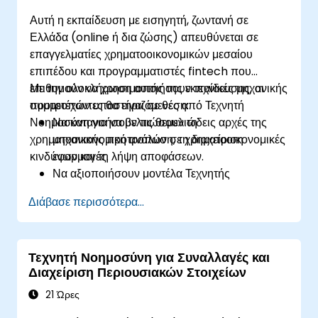
Αυτή η εκπαίδευση με εισηγητή, ζωντανή σε
Ελλάδα (online ή δια ζώσης) απευθύνεται σε
επαγγελματίες χρηματοοικονομικών μεσαίου
επιπέδου και προγραμματιστές fintech που
επιθυμούν να χρησιμοποιήσουν τεχνικές μηχανικής
Με την ολοκλήρωση αυτής της εκπαίδευσης, οι
προτροπών υποστηριζόμενες από Τεχνητή
συμμετέχοντες θα είναι σε θέση:
Νοημοσύνη για να βελτιώσουν τη
Να κατανοήσουν τις θεμελιώδεις αρχές της
χρηματοοικονομική ανάλυση, τη διαχείριση
μηχανικής προτροπών σε χρηματοοικονομικές
κινδύνων και τη λήψη αποφάσεων.
εφαρμογές.
Να αξιοποιήσουν μοντέλα Τεχνητής
Νοημοσύνης για χρηματοοικονομικές
Διάβασε περισσότερα...
προβλέψεις και ανάλυση συναισθήματος
αγοράς.
Να αυτοματοποιήσουν τη χρηματοοικονομική
Τεχνητή Νοημοσύνη για Συναλλαγές και
αναφορά και την εξαγωγή δεδομένων
Διαχείριση Περιουσιακών Στοιχείων
χρησιμοποιώντας προτροπές Τεχνητής
Νοημοσύνης.
21 Ώρες
Να αναπτύξουν μοντέλα αξιολόγησης