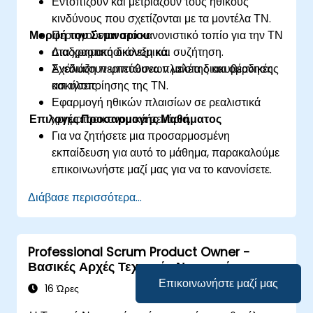
Εντοπίζουν και μετριάζουν τους ηθικούς
κινδύνους που σχετίζονται με τα μοντέλα ΤΝ.
Μορφή του Σεμιναρίου
Περιηγούνται στο κανονιστικό τοπίο για την ΤΝ
στα χρηματοοικονομικά.
Διαδραστική διάλεξη και συζήτηση.
Σχεδιάζουν υπεύθυνα πλαίσια διακυβέρνησης
Ανάλυση περιπτώσεων μελέτης και ομαδικές
και υλοποίησης της ΤΝ.
ασκήσεις.
Εφαρμογή ηθικών πλαισίων σε ρεαλιστικά
Επιλογές Προσαρμογής Μαθήματος
χρηματοοικονομικά σενάρια.
Για να ζητήσετε μια προσαρμοσμένη
εκπαίδευση για αυτό το μάθημα, παρακαλούμε
επικοινωνήστε μαζί μας για να το κανονίσετε.
Διάβασε περισσότερα...
Professional Scrum Product Owner -
Βασικές Αρχές Τεχνητής Νοημοσύνης
Επικοινωνήστε μαζί μας
16 Ώρες