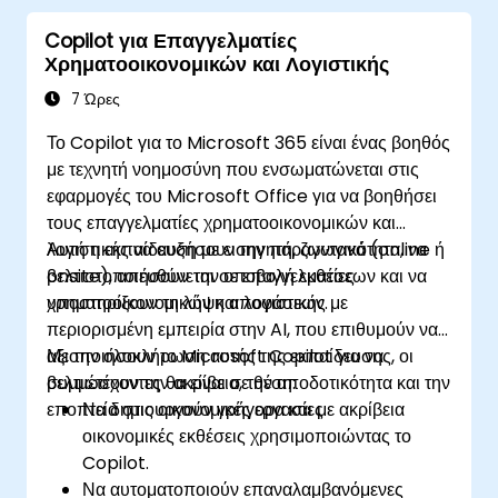
Copilot για Επαγγελματίες
Χρηματοοικονομικών και Λογιστικής
7 Ώρες
Το Copilot για το Microsoft 365 είναι ένας βοηθός
με τεχνητή νοημοσύνη που ενσωματώνεται στις
εφαρμογές του Microsoft Office για να βοηθήσει
τους επαγγελματίες χρηματοοικονομικών και
λογιστικής να αυξήσουν την παραγωγικότητα, να
Αυτή η εκπαίδευση με εισηγητή, ζωντανά (online ή
βελτιστοποιήσουν την υποβολή εκθέσεων και να
onsite), απευθύνεται σε επαγγελματίες
υποστηρίξουν τη λήψη αποφάσεων.
χρηματοοικονομικών και λογιστικής με
περιορισμένη εμπειρία στην AI, που επιθυμούν να
αξιοποιήσουν το Microsoft Copilot για να
Με την ολοκλήρωση αυτής της εκπαίδευσης, οι
βελτιώσουν την ακρίβεια, την αποδοτικότητα και την
συμμετέχοντες θα είναι σε θέση:
εποπτεία στις οικονομικές εργασίες.
Να δημιουργούν γρήγορα και με ακρίβεια
οικονομικές εκθέσεις χρησιμοποιώντας το
Copilot.
Να αυτοματοποιούν επαναλαμβανόμενες