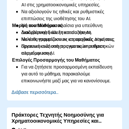
AI στις χρηματοοικονομικές υπηρεσίες.
Να αξιολογούν τις ηθικές και ρυθμιστικές
επιπτώσεις της υιοθέτησης του AI.
Μορφή του Μαθήματος
Να αναπτύσσουν πλαίσια για υπεύθυνη
διακυβέρνηση και εποπτεία του AI.
Διαδραστική διάλεξη και συζήτηση.
Να ευθυγραμμίζουν τις στρατηγικές AI με τους
Μελέτες περιπτώσεων και ομαδικές ασκήσεις.
οργανωτικούς στόχους και τις απαιτήσεις
Πρακτική ανάλυση πραγματικών ρυθμιστικών
συμμόρφωσης.
πλαισίων του AI.
Επιλογές Προσαρμογής του Μαθήματος
Για να ζητήσετε προσαρμοσμένη εκπαίδευση
για αυτό το μάθημα, παρακαλούμε
επικοινωνήστε μαζί μας για να κανονίσουμε.
Διάβασε περισσότερα...
Πράκτορες Τεχνητής Νοημοσύνης για
Χρηματοοικονομικές Υπηρεσίες και
Ανίχνευση Απάτης