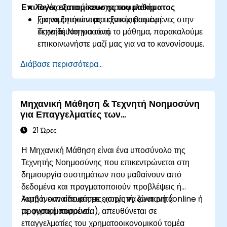
Επιλογές εξατομίκευσης του μαθήματος
Βελτιστοποιήσουν χαρτοφυλάκια
χρησιμοποιώντας τεχνικές βασισμένες στην
Για να ζητήσετε μια εξατομικευμένη
Τεχνητή Νοημοσύνη.
εκπαίδευση για αυτό το μάθημα, παρακαλούμε
επικοινωνήστε μαζί μας για να το κανονίσουμε.
Διάβασε περισσότερα...
Μηχανική Μάθηση & Τεχνητή Νοημοσύνη
για Επαγγελματίες των
Χρηματοοικονομικών
21 Ώρες
Η Μηχανική Μάθηση είναι ένα υποσύνολο της
Τεχνητής Νοημοσύνης που επικεντρώνεται στη
δημιουργία συστημάτων που μαθαίνουν από
δεδομένα και πραγματοποιούν προβλέψεις ή
λαμβάνουν αποφάσεις χωρίς να είναι ρητά
Αυτή η εκπαίδευση με εισηγητή, ζωντανή (online ή
προγραμματισμένα.
με φυσική παρουσία), απευθύνεται σε
επαγγελματίες του χρηματοοικονομικού τομέα