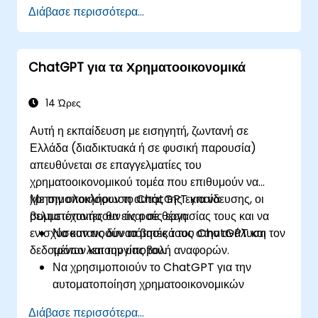
δανείων και της διαχείρισης χαρτοφυλακίου.
Διάβασε περισσότερα...
ChatGPT για τα Χρηματοοικονομικά
14 Ώρες
Αυτή η εκπαίδευση με εισηγητή, ζωντανή σε
Ελλάδα (διαδικτυακά ή σε φυσική παρουσία)
απευθύνεται σε επαγγελματίες του
χρηματοοικονομικού τομέα που επιθυμούν να
χρησιμοποιήσουν το ChatGPT για να
Με την ολοκλήρωση αυτής της εκπαίδευσης, οι
βελτιστοποιήσουν τις ροές εργασίας τους και να
συμμετέχοντες θα είναι σε θέση:
ενισχύσουν τις δυνατότητές τους στην ανάλυση
Να κατανοούν τα βασικά του ChatGPT και τον
δεδομένων και την υποβολή αναφορών.
τρόπο λειτουργίας του.
Να χρησιμοποιούν το ChatGPT για την
αυτοματοποίηση χρηματοοικονομικών
εργασιών, όπως η καταχώριση δεδομένων και
Διάβασε περισσότερα...