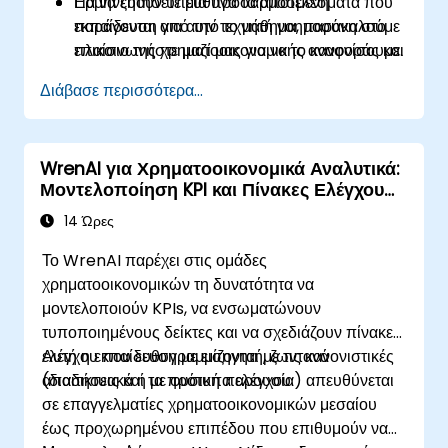
Ερμηνεύουν υπεύθυνα τα αποτελέσματα που
Για να ζητήσετε μια προσαρμοσμένη
παράγονται από την τεχνητή νοημοσύνη στο
εκπαίδευση για αυτό το μάθημα, παρακαλούμε
πλαίσιο της χρηματοοικονομικής αναφοράς και
επικοινωνήστε μαζί μας για να το κανονίσουμε.
προγραμματισμού.
Διάβασε περισσότερα...
WrenAI για Χρηματοοικονομικά Αναλυτικά:
Μοντελοποίηση KPI και Πίνακες Ελέγχου
με Επίγνωση Κανονιστικών Απαιτήσεων
14 Ώρες
Το WrenAI παρέχει στις ομάδες
χρηματοοικονομικών τη δυνατότητα να
μοντελοποιούν KPIs, να ενσωματώνουν
τυποποιημένους δείκτες και να σχεδιάζουν πίνακες
ελέγχου που ευθυγραμμίζονται με τις κανονιστικές
Αυτή η εκπαίδευση με εισηγητή, ζωντανά
απαιτήσεις και τα πρότυπα ελέγχου.
(διαδικτυακά ή με φυσική παρουσία) απευθύνεται
σε επαγγελματίες χρηματοοικονομικών μεσαίου
έως προχωρημένου επιπέδου που επιθυμούν να