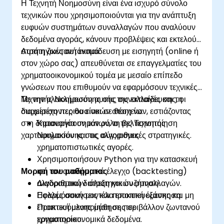
Η Τεχνητή Νοημοσύνη είναι ένα ισχυρό σύνολο
κινδύνου υποστηριζόμενα από Τεχνητή
τεχνικών που χρησιμοποιούνται για την ανάπτυξη
Νοημοσύνη μέσω βελτιστοποιημένων
ευφυών συστημάτων συναλλαγών που αναλύουν
προτροπών.
δεδομένα αγοράς, κάνουν προβλέψεις και εκτελούν
Να διασφαλίσουν τη συμμόρφωση και τις
στρατηγικές αυτόνομα.
Αυτή η ζωντανή εκπαίδευση με εισηγητή (online ή
ηθικές θεωρήσεις κατά τη χρήση Τεχνητής
στον χώρο σας) απευθύνεται σε επαγγελματίες του
Νοημοσύνης στα χρηματοοικονομικά.
χρηματοοικονομικού τομέα με μεσαίο επίπεδο
γνώσεων που επιθυμούν να εφαρμόσουν τεχνικές
Τεχνητής Νοημοσύνης στις συναλλαγές και τη
Με την ολοκλήρωση αυτής της εκπαίδευσης, οι
διαχείριση περιουσιακών στοιχείων, εστιάζοντας
συμμετέχοντες θα είναι σε θέση να:
στη δημιουργία σημάτων, τη βελτιστοποίηση
Κατανοήσουν τον ρόλο της Τεχνητής
χαρτοφυλακίου και τις αλγοριθμικές στρατηγικές.
Νοημοσύνης στις σύγχρονες
χρηματοπιστωτικές αγορές.
Χρησιμοποιήσουν Python για την κατασκευή
Μορφή του μαθήματος
και τον αναδρομικό έλεγχο (backtesting)
αλγοριθμικών στρατηγικών συναλλαγών.
Διαδραστική διάλεξη και συζήτηση.
Εφαρμόσουν μοντέλα εποπτευόμενης και μη
Πολλές ασκήσεις και πρακτική εξάσκηση.
εποπτευόμενης μάθησης σε
Πρακτική υλοποίηση σε περιβάλλον ζωντανού
χρηματοοικονομικά δεδομένα.
εργαστηρίου.