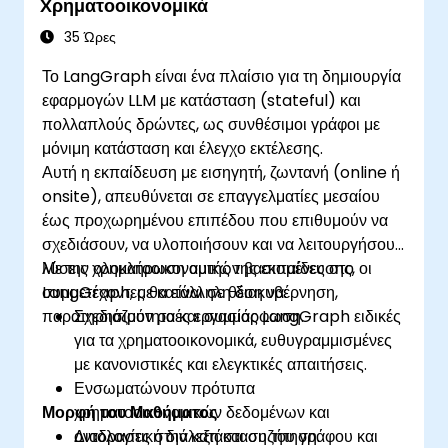
Χρηματοοικονομικά
35 Ώρες
Το LangGraph είναι ένα πλαίσιο για τη δημιουργία
εφαρμογών LLM με κατάσταση (stateful) και
πολλαπλούς δρώντες, ως συνθέσιμοι γράφοι με
μόνιμη κατάσταση και έλεγχο εκτέλεσης.
Αυτή η εκπαίδευση με εισηγητή, ζωντανή (online ή
onsite), απευθύνεται σε επαγγελματίες μεσαίου
έως προχωρημένου επιπέδου που επιθυμούν να
σχεδιάσουν, να υλοποιήσουν και να λειτουργήσουν
λύσεις χρηματοοικονομικών βασισμένες στο
Με την ολοκλήρωση αυτής της εκπαίδευσης, οι
LangGraph, με κατάλληλη διακυβέρνηση,
συμμετέχοντες θα είναι σε θέση να:
παρατηρησιμότητα και συμμόρφωση.
Σχεδιάζουν ροές εργασίας LangGraph ειδικές
για τα χρηματοοικονομικά, ευθυγραμμισμένες
με κανονιστικές και ελεγκτικές απαιτήσεις.
Ενσωματώνουν πρότυπα
Μορφή του Μαθήματος
χρηματοοικονομικών δεδομένων και
οντολογίες στην κατάσταση του γράφου και
Διαδραστική διάλεξη και συζήτηση.