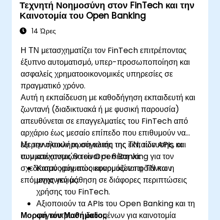
Τεχνητή Νοημοσύνη στον FinTech και την
Καινοτομία του Open Banking
14 Ώρες
Η ΤΝ μετασχηματίζει τον FinTech επιτρέποντας
έξυπνο αυτοματισμό, υπερ-προσωποποίηση και
ασφαλείς χρηματοοικονομικές υπηρεσίες σε
πραγματικό χρόνο.
Αυτή η εκπαίδευση με καθοδήγηση εκπαιδευτή και
ζωντανή (διαδικτυακά ή με φυσική παρουσία)
απευθύνεται σε επαγγελματίες του FinTech από
αρχάριο έως μεσαίο επίπεδο που επιθυμούν να
εξερευνήσουν τη σύγκλιση της ΤΝ, των APIs και
Με την ολοκλήρωση αυτής της εκπαίδευσης, οι
των καινοτομιών του Open Banking για τον
συμμετέχοντες θα είναι σε θέση να:
σχεδιασμό χρηματοοικονομικών προϊόντων
Κατανοούν πώς εφαρμόζεται η ΤΝ και η
επόμενης γενιάς.
μηχανική μάθηση σε διάφορες περιπτώσεις
χρήσης του FinTech.
Αξιοποιούν τα APIs του Open Banking και τη
Μορφή του Μαθήματος
συγκέντρωση δεδομένων για καινοτομία