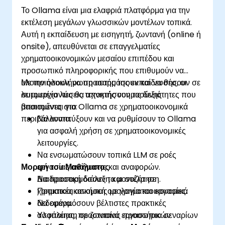
Το Ollama είναι μια ελαφριά πλατφόρμα για την
εκτέλεση μεγάλων γλωσσικών μοντέλων τοπικά.
Αυτή η εκπαίδευση με εισηγητή, ζωντανή (online ή
onsite), απευθύνεται σε επαγγελματίες
χρηματοοικονομικών μεσαίου επιπέδου και
προσωπικό πληροφορικής που επιθυμούν να
υλοποιήσουν, να προσαρμόσουν και να θέσουν σε
Με την ολοκλήρωση αυτής της εκπαίδευσης, οι
λειτουργία λύσεις τεχνητής νοημοσύνης
συμμετέχοντες θα αποκτήσουν τις δεξιότητες που
βασισμένες στο Ollama σε χρηματοοικονομικά
απαιτούνται για:
περιβάλλοντα.
Να αναπτύξουν και να ρυθμίσουν το Ollama
για ασφαλή χρήση σε χρηματοοικονομικές
λειτουργίες.
Να ενσωματώσουν τοπικά LLM σε ροές
Μορφή του Μαθήματος
εργασίας ανάλυσης και αναφορών.
Να προσαρμόσουν τα μοντέλα σε
Διαδραστική διάλεξη και συζήτηση.
χρηματοοικονομική ορολογία και εργασίες.
Πρακτικές ασκήσεις με χρηματοοικονομικά
Να εφαρμόσουν βέλτιστες πρακτικές
δεδομένα.
ασφάλειας, προστασίας προσωπικών
Υλοποίηση σε ζωντανό εργαστήριο σεναρίων