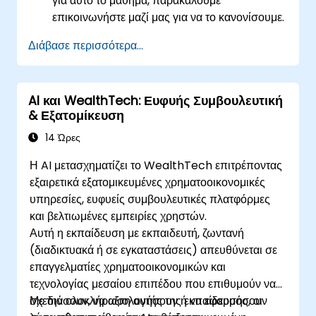
για αυτό το μάθημα, παρακαλούμε
επικοινωνήστε μαζί μας για να το κανονίσουμε.
Διάβασε περισσότερα...
AI και WealthTech: Ευφυής Συμβουλευτική
& Εξατομίκευση
14 Ώρες
Η AI μετασχηματίζει το WealthTech επιτρέποντας
εξαιρετικά εξατομικευμένες χρηματοοικονομικές
υπηρεσίες, ευφυείς συμβουλευτικές πλατφόρμες
και βελτιωμένες εμπειρίες χρηστών.
Αυτή η εκπαίδευση με εκπαιδευτή, ζωντανή
(διαδικτυακά ή σε εγκαταστάσεις) απευθύνεται σε
επαγγελματίες χρηματοοικονομικών και
τεχνολογίας μεσαίου επιπέδου που επιθυμούν να
σχεδιάσουν, να αξιολογήσουν ή να εφαρμόσουν
Με την ολοκλήρωση αυτής της εκπαίδευσης, οι