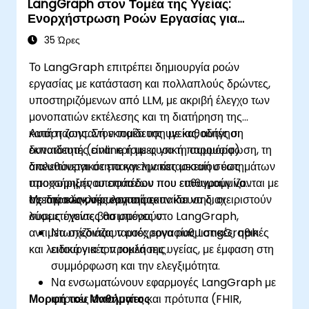
LangGraph στον Τομέα της Υγείας:
Ενορχήστρωση Ροών Εργασίας για
Ρυθμιζόμενα Περιβάλλοντα
35 Ώρες
Το LangGraph επιτρέπει δημιουργία ροών
εργασίας με κατάσταση και πολλαπλούς δρώντες,
υποστηριζόμενων από LLM, με ακριβή έλεγχο των
μονοπατιών εκτέλεσης και τη διατήρηση της
κατάστασης. Στον τομέα της υγείας, αυτές οι
Αυτή η ζωντανή εκπαίδευση με καθοδήγηση
δυνατότητες είναι κρίσιμες για τη συμμόρφωση, τη
εκπαιδευτή (online ή με φυσική παρουσία)
διαλειτουργικότητα και την κατασκευή συστημάτων
απευθύνεται σε επαγγελματίες μεσαίου έως
υποστήριξης αποφάσεων που ευθυγραμμίζονται με
προχωρημένου επιπέδου που επιθυμούν να
τις ιατρικές ροές εργασίας.
σχεδιάσουν, να υλοποιήσουν και να διαχειριστούν
Με την ολοκλήρωση της εκπαίδευσης, οι
λύσεις υγείας βασισμένες στο LangGraph,
συμμετέχοντες θα μπορούν:
αντιμετωπίζοντας ταυτόχρονα ρυθμιστικές, ηθικές
Να σχεδιάζουν ροές εργασίας LangGraph
και λειτουργικές προκλήσεις.
ειδικά για τον τομέα της υγείας, με έμφαση στη
συμμόρφωση και την ελεγξιμότητα.
Να ενσωματώνουν εφαρμογές LangGraph με
Μορφή του Μαθήματος
ιατρικές οντολογίες και πρότυπα (FHIR,