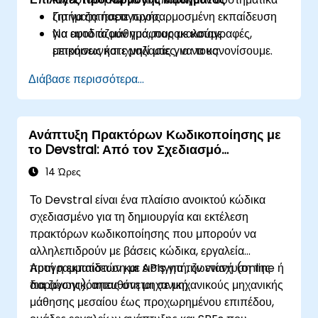
ζητήματα παραγωγής.
Για να ζητήσετε προσαρμοσμένη εκπαίδευση
Να εφοδιάζουν γράφους με καταγραφές,
για αυτό το μάθημα, παρακαλούμε
μετρήσεις και ιχνηλασίες, να τους
επικοινωνήστε μαζί μας για να κανονίσουμε.
αναπτύσσουν σε παραγωγή και να
Διάβασε περισσότερα...
παρακολουθούν SLA και κόστη.
Ανάπτυξη Πρακτόρων Κωδικοποίησης με
το Devstral: Από τον Σχεδιασμό
Πρακτόρων στην Ενσωμάτωση Εργαλείων
14 Ώρες
Το Devstral είναι ένα πλαίσιο ανοικτού κώδικα
σχεδιασμένο για τη δημιουργία και εκτέλεση
πρακτόρων κωδικοποίησης που μπορούν να
αλληλεπιδρούν με βάσεις κώδικα, εργαλεία
προγραμματιστών και APIs για την ενίσχυση της
Αυτή η εκπαίδευση με εισηγητή, ζωντανή (online ή
παραγωγικότητας στη μηχανική.
δια ζώσης), απευθύνεται σε μηχανικούς μηχανικής
μάθησης μεσαίου έως προχωρημένου επιπέδου,