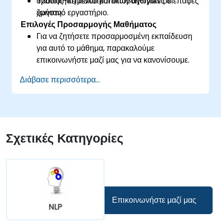
όρασης-κειμένου και υποβοηθητικές διεπαφές
Υλοποίηση πολυτροπικών αγωγών σε
χρήστη.
ζωντανό εργαστήριο.
Επιλογές Προσαρμογής Μαθήματος
Για να ζητήσετε προσαρμοσμένη εκπαίδευση
για αυτό το μάθημα, παρακαλούμε
επικοινωνήστε μαζί μας για να κανονίσουμε.
Διάβασε περισσότερα...
Σχετικές Κατηγορίες
Επικοινωνήστε μαζί μας
NLP