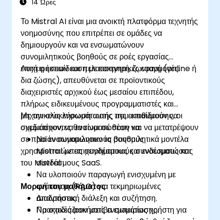
14 Ώρες
Το Mistral AI είναι μια ανοικτή πλατφόρμα τεχνητής
νοημοσύνης που επιτρέπει σε ομάδες να
δημιουργούν και να ενσωματώνουν
συνομιλητικούς βοηθούς σε ροές εργασίας
επιχειρήσεων και πελατοκεντρικές εφαρμογές.
Αυτή η εκπαίδευση με εισηγητή, ζωντανή (online ή
δια ζώσης), απευθύνεται σε προϊοντικούς
διαχειριστές αρχικού έως μεσαίου επιπέδου,
πλήρως ειδικευμένους προγραμματιστές και
μηχανικούς ενσωμάτωσης που επιθυμούν να
Με την ολοκλήρωση αυτής της εκπαίδευσης, οι
σχεδιάσουν, να ενσωματώσουν και να μετατρέψουν
συμμετέχοντες θα είναι σε θέση να:
σε προϊόν συνομιλητικούς βοηθούς
Να ενσωματώνουν τα συνομιλητικά μοντέλα
χρησιμοποιώντας συνδέσμους και ενσωματώσεις
Mistral με επιχειρηματικούς συνδέσμους και
του Mistral.
συνδέσμους SaaS.
Να υλοποιούν παραγωγή ενισχυμένη με
Μορφή του μαθήματος
ανάκτηση (RAG) για τεκμηριωμένες
απαντήσεις.
Διαδραστική διάλεξη και συζήτηση.
Να σχεδιάζουν μοτίβα εμπειρίας χρήστη για
Πρακτικές ασκήσεις ενσωμάτωσης.