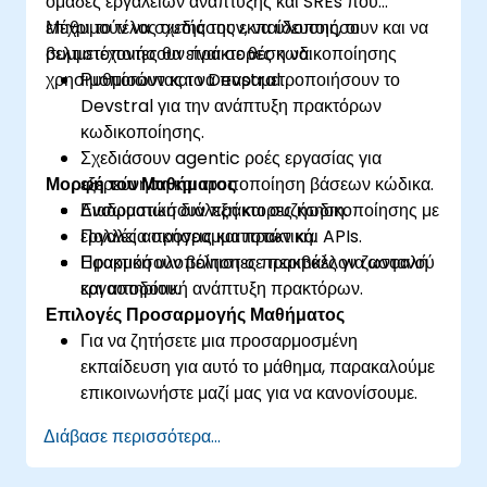
ομάδες εργαλείων ανάπτυξης και SREs που
επιθυμούν να σχεδιάσουν, να υλοποιήσουν και να
Μέχρι το τέλος αυτής της εκπαίδευσης, οι
βελτιστοποιήσουν πράκτορες κωδικοποίησης
συμμετέχοντες θα είναι σε θέση να:
χρησιμοποιώντας το Devstral.
Ρυθμίσουν και να παραμετροποιήσουν το
Devstral για την ανάπτυξη πρακτόρων
κωδικοποίησης.
Σχεδιάσουν agentic ροές εργασίας για
Μορφή του Μαθήματος
εξερεύνηση και τροποποίηση βάσεων κώδικα.
Ενσωματώσουν πράκτορες κωδικοποίησης με
Διαδραστική διάλεξη και συζήτηση.
εργαλεία προγραμματιστών και APIs.
Πολλές ασκήσεις και πρακτική.
Εφαρμόσουν βέλτιστες πρακτικές για ασφαλή
Πρακτική υλοποίηση σε περιβάλλον ζωντανού
και αποδοτική ανάπτυξη πρακτόρων.
εργαστηρίου.
Επιλογές Προσαρμογής Μαθήματος
Για να ζητήσετε μια προσαρμοσμένη
εκπαίδευση για αυτό το μάθημα, παρακαλούμε
επικοινωνήστε μαζί μας για να κανονίσουμε.
Διάβασε περισσότερα...