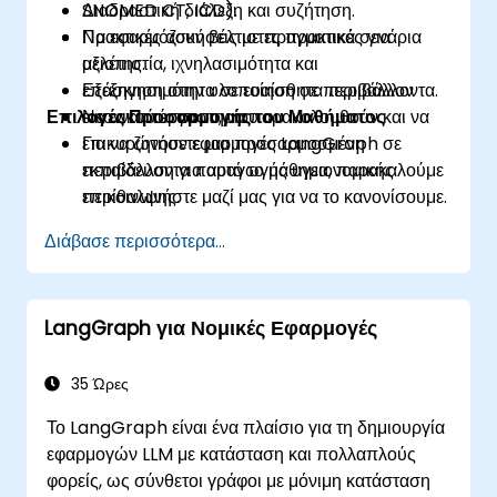
SNOMED CT, ICD).
Διαδραστική διάλεξη και συζήτηση.
Να εφαρμόζουν βέλτιστες πρακτικές για
Πρακτικές ασκήσεις με πραγματικά σενάρια
αξιοπιστία, ιχνηλασιμότητα και
μελέτης.
επεξηγησιμότητα σε ευαίσθητα περιβάλλοντα.
Εξάσκηση στην υλοποίηση σε περιβάλλον
Επιλογές Προσαρμογής του Μαθήματος
Να αναπτύσσουν, να παρακολουθούν και να
εικονικού εργαστηρίου.
επικυρώνουν εφαρμογές LangGraph σε
Για να ζητήσετε μια προσαρμοσμένη
περιβάλλοντα παραγωγής υγειονομικής
εκπαίδευση για αυτό το μάθημα, παρακαλούμε
περίθαλψης.
επικοινωνήστε μαζί μας για να το κανονίσουμε.
Διάβασε περισσότερα...
LangGraph για Νομικές Εφαρμογές
35 Ώρες
Το LangGraph είναι ένα πλαίσιο για τη δημιουργία
εφαρμογών LLM με κατάσταση και πολλαπλούς
φορείς, ως σύνθετοι γράφοι με μόνιμη κατάσταση