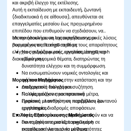
και ακριβή έλεγχο της εκτέλεσης.
Αυτή η εκπαίδευση με εκπαιδευτή, ζωντανή
(διαδικτυακά ή σε αίθουσα), απευθύνεται σε
επαγγελματίες μεσαίου έως προχωρημένου
επιπέδου που επιθυμούν να σχεδιάσουν, να
υλοποιήσουν και να λειτουργήσουν νομικές λύσεις
Με την ολοκλήρωση της εκπαίδευσης, οι
βασισμένες στο LangGraph με τους απαραίτητους
συμμετέχοντες θα είναι σε θέση:
ελέγχους συμμόρφωσης, ιχνηλασιμότητας και
Να σχεδιάζουν ροές εργασίας LangGraph
διακυβέρνησης.
ειδικά για νομικά θέματα, διατηρώντας τη
δυνατότητα ελέγχου και τη συμμόρφωση.
Να ενσωματώνουν νομικές οντολογίες και
Μορφή του Μαθήματος
πρότυπα εγγράφων στην κατάσταση και την
επεξεργασία του γράφου.
Διαδραστική διάλεξη και συζήτηση.
Να εφαρμόζουν προστατευτικά μέτρα,
Πολλές ασκήσεις και πρακτική.
εγκρίσεις με ανθρώπινη παρέμβαση και
Πρακτική υλοποίηση σε περιβάλλον ζωντανού
ιχνηλάσιμες διαδρομές αποφάσεων.
εργαστηρίου.
Επιλογές Εξατομίκευσης Μαθήματος
Να αναπτύσσουν, να παρακολουθούν και να
συντηρούν υπηρεσίες LangGraph σε
Για να ζητήσετε μια εξατομικευμένη
παραγωγική λειτουργία με δυνατότητες
εκπαίδευση για αυτό το μάθημα,