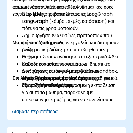
κατασκευάσουν αξιόπιστες, πολυβηματικές ροές
συμμετέχοντες θα είναι σε θέση να:
εργασίας LLM χρησιμοποιώντας το LangGraph.
Εξηγήσουν τις βασικές έννοιες του
LangGraph (κόμβοι, ακμές, κατάσταση) και
πότε να τις χρησιμοποιούν.
Δημιουργήσουν αλυσίδες προτροπών που
Μορφή του Μαθήματος
διακλαδίζονται, καλούν εργαλεία και διατηρούν
μνήμη.
Διαδραστική διάλεξη και υποβοηθούμενη
Ενσωματώσουν ανάκτηση και εξωτερικά APIs
συζήτηση.
σε ροές εργασίας γραφημάτων.
Καθοδηγούμενα εργαστήρια και βηματικές
Δοκιμάσουν, αποσφαλματώσουν και
επεξηγήσεις κώδικα σε περιβάλλον sandbox.
Επιλογές Προσαρμογής Μαθήματος
αξιολογήσουν εφαρμογές LangGraph για
Ασκήσεις βασισμένες σε σενάρια σχεδιασμού,
αξιοπιστία και ασφάλεια.
δοκιμών και αξιολόγησης.
Για να ζητήσετε προσαρμοσμένη εκπαίδευση
για αυτό το μάθημα, παρακαλούμε
επικοινωνήστε μαζί μας για να κανονίσουμε.
Διάβασε περισσότερα...