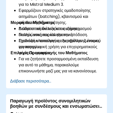
για το Mistral Medium 3.
Εφαρμόζουν στρατηγικές ομαδοποίησης
αιτημάτων (batching), κβαντισμού και
Μορφή του Μαθήματος
αποδοτικής εξυπηρέτησης.
Βελτιστοποιούν το κόστος συμπερασμού
Διαδραστική διάλεξη και συζήτηση.
διατηρώντας παράλληλα την απόδοση.
Πολλές ασκήσεις και πρακτική.
Σχεδιάζουν τοπολογίες εξυπηρέτησης έτοιμες
Πρακτική υλοποίηση σε περιβάλλον ζωντανού
για παραγωγική χρήση για επιχειρηματικούς
εργαστηρίου.
Επιλογές Προσαρμογής του Μαθήματος
φόρτους εργασίας.
Για να ζητήσετε προσαρμοσμένη εκπαίδευση
για αυτό το μάθημα, παρακαλούμε
επικοινωνήστε μαζί μας για να κανονίσουμε.
Διάβασε περισσότερα...
Παραγωγή προϊόντος συνομιλητικών
βοηθών με συνδέσμους και ενσωματώσεις
του Mistral