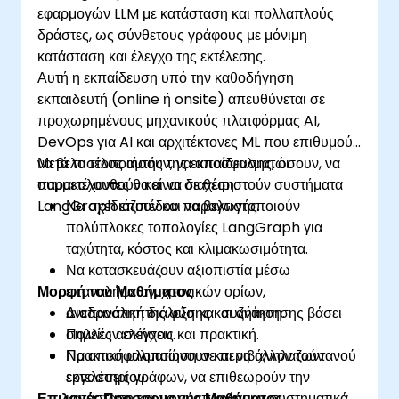
εφαρμογών LLM με κατάσταση και πολλαπλούς
δράστες, ως σύνθετους γράφους με μόνιμη
κατάσταση και έλεγχο της εκτέλεσης.
Αυτή η εκπαίδευση υπό την καθοδήγηση
εκπαιδευτή (online ή onsite) απευθύνεται σε
προχωρημένους μηχανικούς πλατφόρμας AI,
DevOps για AI και αρχιτέκτονες ML που επιθυμούν
να βελτιστοποιήσουν, να αποσφαλματώσουν, να
Μετά το τέλος αυτής της εκπαίδευσης, οι
παρακολουθούν και να διαχειριστούν συστήματα
συμμετέχοντες θα είναι σε θέση:
LangGraph επιπέδου παραγωγής.
Να σχεδιάζουν και να βελτιστοποιούν
πολύπλοκες τοπολογίες LangGraph για
ταχύτητα, κόστος και κλιμακωσιμότητα.
Να κατασκευάζουν αξιοπιστία μέσω
Μορφή του Μαθήματος
επαναλήψεων, χρονικών ορίων,
ανεπανάληπτης φύσης και ανάκτησης βάσει
Διαδραστική διάλεξη και συζήτηση.
σημείων ελέγχου.
Πολλές ασκήσεις και πρακτική.
Να αποσφαλματώνουν και να ιχνηλατούν
Πρακτική υλοποίηση σε περιβάλλον ζωντανού
εκτελέσεις γράφων, να επιθεωρούν την
εργαστηρίου.
Επιλογές Προσαρμογής Μαθήματος
κατάσταση και να αναπαράγουν συστηματικά