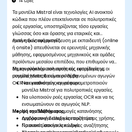
14 Ώρες
Τα μοντέλα Mistral είναι τεχνολογίες AI ανοικτού
κώδικα που πλέον επεκτείνονται σε πολυτροπικές
ροές εργασίας, υποστηρίζοντας τόσο εργασίες
γλώσσας όσο και όρασης για εταιρικές και
ερευνητικές εφαρμογές.
Αυτή η ζωντανή εκπαίδευση με εκπαιδευτή (online
ή onsite) απευθύνεται σε ερευνητές μηχανικής
μάθησης, εφαρμοσμένους μηχανικούς και ομάδες
προϊόντων μεσαίου επιπέδου, που επιθυμούν να
δημιουργήσουν πολυτροπικές εφαρμογές με
Με την ολοκλήρωση αυτής της εκπαίδευσης, οι
μοντέλα Mistral, συμπεριλαμβανομένων αγωγών
συμμετέχοντες θα είναι σε θέση:
OCR και κατανόησης εγγράφων.
Να εγκαθιστούν και να παραμετροποιούν
μοντέλα Mistral για πολυτροπικές εργασίες.
Να υλοποιούν ροές εργασίας OCR και να τις
ενσωματώνουν σε αγωγούς NLP.
Μορφή του Μαθήματος
Να σχεδιάζουν εφαρμογές κατανόησης
εγγράφων για εταιρικές περιπτώσεις χρήσης.
Διαδραστική διάλεξη και συζήτηση.
Να αναπτύσσουν λειτουργίες αναζήτησης
Πρακτικές ασκήσεις κώδικα.