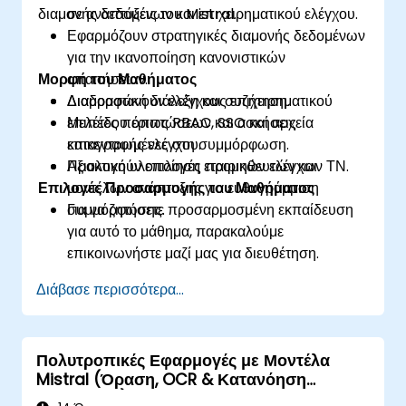
διαμονής δεδομένων και επιχειρηματικού ελέγχου.
σε αναπτύξεις του Mistral.
Εφαρμόζουν στρατηγικές διαμονής δεδομένων
για την ικανοποίηση κανονιστικών
Μορφή του Μαθήματος
απαιτήσεων.
Διαμορφώνουν ελέγχους επιχειρηματικού
Διαδραστική διάλεξη και συζήτηση.
επιπέδου όπως RBAC, SSO και αρχεία
Μελέτες περιπτώσεων και ασκήσεις
καταγραφής ελέγχου.
επικεντρωμένες στη συμμόρφωση.
Αξιολογούν επιλογές προμηθευτών και
Πρακτική υλοποίηση εταιρικών ελέγχων ΤΝ.
Επιλογές Προσαρμογής του Μαθήματος
μοντέλων ανάπτυξης για ευθυγράμμιση
συμμόρφωσης.
Για να ζητήσετε προσαρμοσμένη εκπαίδευση
για αυτό το μάθημα, παρακαλούμε
επικοινωνήστε μαζί μας για διευθέτηση.
Διάβασε περισσότερα...
Πολυτροπικές Εφαρμογές με Μοντέλα
Mistral (Όραση, OCR & Κατανόηση
Εγγράφων)