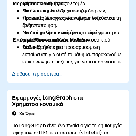
Μορφή του Μαθήματος
απόδοση ειδική για τον τομέα.
Να υλοποιήσουν διαχείριση εκδόσεων,
Διαδραστική διάλεξη και συζήτηση.
παρακολούθηση και διακυβέρνηση κύκλου
Πρακτικές ασκήσεις στην αυτοφιλοξενία και τη
ζωής.
βελτιστοποίηση.
Να διασφαλίσουν ασφάλεια, συμμόρφωση και
Υλοποίηση ζωντανού εργαστηρίου για
Επιλογές Προσαρμογής Μαθήματος
υπεύθυνη χρήση των μοντέλων ανοικτού
pipelines διακυβέρνησης και
κώδικα.
παρακολούθησης.
Για να ζητήσετε μια προσαρμοσμένη
εκπαίδευση για αυτό το μάθημα, παρακαλούμε
επικοινωνήστε μαζί μας για να το κανονίσουμε.
Διάβασε περισσότερα...
Εφαρμογές LangGraph στα
Χρηματοοικονομικά
35 Ώρες
Το LangGraph είναι ένα πλαίσιο για τη δημιουργία
εφαρμογών LLM με κατάσταση (stateful) και