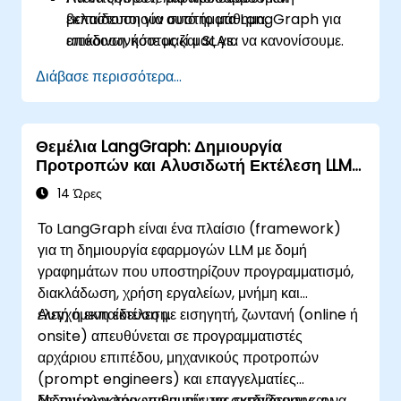
βελτιστοποιούν συστήματα LangGraph για
εκπαίδευση για αυτό το μάθημα,
απόδοση, κόστος και SLAs.
επικοινωνήστε μαζί μας για να κανονίσουμε.
Διάβασε περισσότερα...
Θεμέλια LangGraph: Δημιουργία
Προτροπών και Αλυσιδωτή Εκτέλεση LLM
με Γραφική Δομή
14 Ώρες
Το LangGraph είναι ένα πλαίσιο (framework)
για τη δημιουργία εφαρμογών LLM με δομή
γραφημάτων που υποστηρίζουν προγραμματισμό,
διακλάδωση, χρήση εργαλείων, μνήμη και
ελεγχόμενη εκτέλεση.
Αυτή η εκπαίδευση με εισηγητή, ζωντανή (online ή
onsite) απευθύνεται σε προγραμματιστές
αρχάριου επιπέδου, μηχανικούς προτροπών
(prompt engineers) και επαγγελματίες
δεδομένων που επιθυμούν να σχεδιάσουν και να
Με την ολοκλήρωση αυτής της εκπαίδευσης, οι