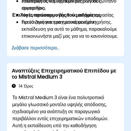
εσωτερικούς και εξωτερικούς βοηθούς
Ανάπτυξη συνομιλητικών βοηθών σε ζωντανό
συνομιλίας.
εργαστήριο.
Επιλογές προσαρμογής του μαθήματος
Να αναπτύσσουν βοηθούς σε ροές εργασίας
προϊόντων για πραγματικά σενάρια χρήσης.
Για να ζητήσετε μια προσαρμοσμένη
εκπαίδευση για αυτό το μάθημα, παρακαλούμε
επικοινωνήστε μαζί μας για να το κανονίσουμε.
Διάβασε περισσότερα...
Αναπτύξεις Επιχειρηματικού Επιπέδου με
το Mistral Medium 3
14 Ώρες
Το Mistral Medium 3 είναι ένα πολυτροπικό
μεγάλο γλωσσικό μοντέλο υψηλής απόδοσης,
σχεδιασμένο για ανάπτυξη σε παραγωγικό
περιβάλλον εντός επιχειρηματικών υποδομών.
Αυτή η εκπαίδευση υπό την καθοδήγηση