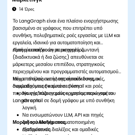
14 Ώρες
Το LangGraph είναι ένα πλαίσιο ενορχήστρωσης
βασισμένο σε γράφους που επιτρέπει υπό
συνθήκη, πολυβηματικές ροές εργασίας με LLM και
εργαλεία, ιδανικό για αυτοματοποίηση και
εξατομίκευση ροών περιεχομένου.
Αυτή η εκπαίδευση με εισηγητή, ζωντανή
(διαδικτυακά ή δια ζώσης) απευθύνεται σε
μάρκετερς μεσαίου επιπέδου, στρατηγικούς
περιεχομένου και προγραμματιστές αυτοματισμού
που επιθυμούν να υλοποιήσουν δυναμικές,
Μέχρι το τέλος αυτής της εκπαίδευσης, οι
διακλαδούμενες καμπάνιες email και ροές
συμμετέχοντες θα είναι σε θέση:
παραγωγής περιεχομένου χρησιμοποιώντας το
Να σχεδιάζουν ροές εργασίας περιεχομένου
LangGraph.
και email σε δομή γράφου με υπό συνθήκη
λογική.
Να ενσωματώνουν LLM, API και πηγές
Μορφή του Μαθήματος
δεδομένων για αυτοματοποιημένη
εξατομίκευση.
Διαδραστικές διαλέξεις και ομαδικές