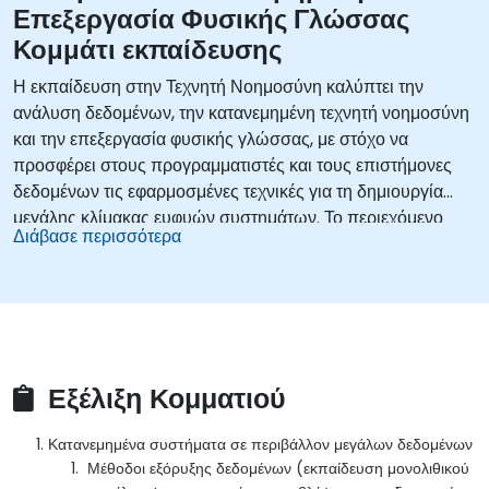
Επεξεργασία Φυσικής Γλώσσας
Κομμάτι εκπαίδευσης
Η εκπαίδευση στην Τεχνητή Νοημοσύνη καλύπτει την
ανάλυση δεδομένων, την κατανεμημένη τεχνητή νοημοσύνη
και την επεξεργασία φυσικής γλώσσας, με στόχο να
προσφέρει στους προγραμματιστές και τους επιστήμονες
δεδομένων τις εφαρμοσμένες τεχνικές για τη δημιουργία
μεγάλης κλίμακας ευφυών συστημάτων. Το περιεχόμενο
Διάβασε περισσότερα
περιλαμβάνει τις βασικές αρχές της κατανεμημένης
μηχανικής μάθησης, του Apache Spark MLlib και των
προβλέψεων βάσει MapReduce, ενώ εμβαθύνει σε
πρακτικές μεθόδους όπως οι μηχανές συστάσεων, η
ταξινόμηση κειμένου, η σημασιολογική ανάλυση με
Word2Vec και η αρχιτεκτονική RNN-LSTM. Το μάθημα
Εξέλιξη Κομματιού
βοηθά τους επαγγελματίες να αναπτύξουν παραγωγικούς
αγωγούς Τεχνητής Νοημοσύνης, μετατρέποντας τα
Κατανεμημένα συστήματα σε περιβάλλον μεγάλων δεδομένων
πρωτογενή δεδομένα σε αυτοματοποιημένες δυνατότητες
Μέθοδοι εξόρυξης δεδομένων (εκπαίδευση μονολιθικού
λήψης αποφάσεων.