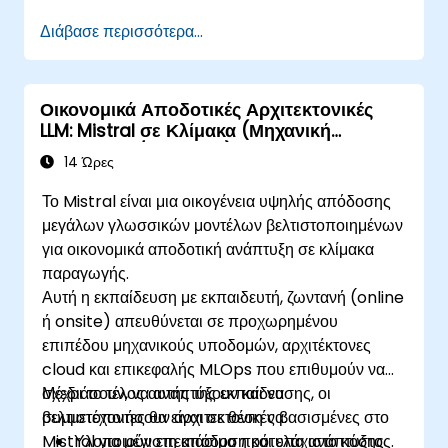
Διάβασε περισσότερα...
Οικονομικά Αποδοτικές Αρχιτεκτονικές
LLM: Mistral σε Κλίμακα (Μηχανική
Απόδοσης / Κόστους)
14 Ώρες
Το Mistral είναι μια οικογένεια υψηλής απόδοσης
μεγάλων γλωσσικών μοντέλων βελτιστοποιημένων
για οικονομικά αποδοτική ανάπτυξη σε κλίμακα
παραγωγής.
Αυτή η εκπαίδευση με εκπαιδευτή, ζωντανή (online
ή onsite) απευθύνεται σε προχωρημένου
επιπέδου μηχανικούς υποδομών, αρχιτέκτονες
cloud και επικεφαλής MLOps που επιθυμούν να
σχεδιάσουν, να αναπτύξουν και να
Μέχρι το τέλος αυτής της εκπαίδευσης, οι
βελτιστοποιήσουν αρχιτεκτονικές βασισμένες στο
συμμετέχοντες θα είναι σε θέση να:
Mistral για μέγιστη απόδοση και ελάχιστο κόστος.
Υλοποιούν επεκτάσιμα πρότυπα ανάπτυξης