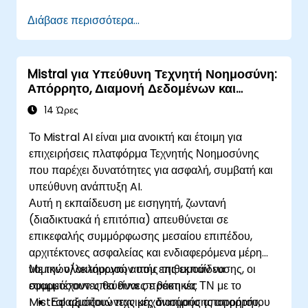
Διάβασε περισσότερα...
Mistral για Υπεύθυνη Τεχνητή Νοημοσύνη:
Απόρρητο, Διαμονή Δεδομένων και
Έλεγχοι Επιχειρήσεων
14 Ώρες
Το Mistral AI είναι μια ανοικτή και έτοιμη για
επιχειρήσεις πλατφόρμα Τεχνητής Νοημοσύνης
που παρέχει δυνατότητες για ασφαλή, συμβατή και
υπεύθυνη ανάπτυξη AI.
Αυτή η εκπαίδευση με εισηγητή, ζωντανή
(διαδικτυακά ή επιτόπια) απευθύνεται σε
επικεφαλής συμμόρφωσης μεσαίου επιπέδου,
αρχιτέκτονες ασφαλείας και ενδιαφερόμενα μέρη
νομικών/λειτουργιών που επιθυμούν να
Με την ολοκλήρωση αυτής της εκπαίδευσης, οι
εφαρμόσουν υπεύθυνες πρακτικές ΤΝ με το
συμμετέχοντες θα είναι σε θέση να:
Mistral αξιοποιώντας μηχανισμούς απορρήτου,
Εφαρμόζουν τεχνικές διατήρησης απορρήτου