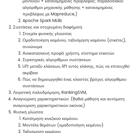
μοντέλου + κατανεμημένες προβλέψεις: παραδοσιακοί
αλγόριθμοι μηχανικής μάθησης + κατανεμημένες
προβλέψεις με Mapreduce,)
Apache Spark MLlib
Συστάσεις και στοχευμένη διαφήμιση:
Στοιχεία φυσικής γλώσσας
Ομαδοποίηση κειμένου, ταξινόμηση κειμένου (ετικέτες),
συνώνυμα
Ανακατασκευή προφίλ χρήστη, σύστημα ετικετών
Στρατηγικές αλγορίθμων συστάσεων
Lift μεταξύ κλάσεων, lift εντός κλάσης, πώς να επιτευχθεί
ακρίβεια
Πώς να δημιουργηθεί ένας κλειστός βρόχος αλγορίθμου
συστάσεων
Λογιστική παλινδρόμηση, RankingSVM,
Αναγνώριση χαρακτηριστικών: (Βαθιά μάθηση και αυτόματη
αναγνώριση χαρακτηριστικών εικόνας)
Φυσική γλώσσα
Κατάτμηση κινεζικού κειμένου
Μοντέλα θεμάτων (ομαδοποίηση κειμένου)
Ταξινόμηση κειμένου