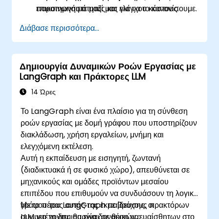
παρατηρησιμότητας και ελέγχου κόστους.
επικοινωνήστε μαζί μας για να το κανονίσουμε.
Διάβασε περισσότερα...
Δημιουργία Δυναμικών Ροών Εργασίας με
LangGraph και Πράκτορες LLM
14 Ώρες
Το LangGraph είναι ένα πλαίσιο για τη σύνθεση
ροών εργασίας με δομή γράφου που υποστηρίζουν
διακλάδωση, χρήση εργαλείων, μνήμη και
ελεγχόμενη εκτέλεση.
Αυτή η εκπαίδευση με εισηγητή, ζωντανή
(διαδικτυακά ή σε φυσικό χώρο), απευθύνεται σε
μηχανικούς και ομάδες προϊόντων μεσαίου
επιπέδου που επιθυμούν να συνδυάσουν τη λογική
γράφου του LangGraph με βρόχους πρακτόρων
Με το πέρας αυτής της εκπαίδευσης, οι
LLM για τη δημιουργία δυναμικών, ευαίσθητων στο
συμμετέχοντες θα είναι σε θέση να: