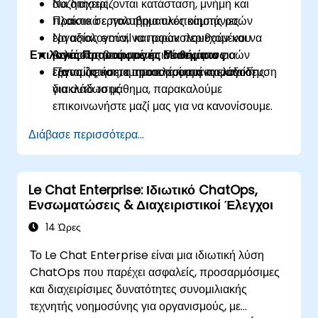
Να διαχειρίζονται κατάσταση, μνήμη και
συζητήσεις.
πλαίσιο σε πολυβηματικές καμπάνιες.
Πρακτικά εργαστήρια υλοποίησης ροών
Να αξιολογούν, να παρακολουθούν και να
εργασίας email και ροών περιεχομένου.
Επιλογές Προσαρμογής Μαθήματος
βελτιστοποιούν τις επιδόσεις των ροών
Ασκήσεις βασισμένες σε σενάρια για
εργασίας και τα αποτελέσματα παράδοσης.
εξατομίκευση, τμηματοποίηση και λογική
Για να ζητήσετε προσαρμοσμένη εκπαίδευση
διακλάδωσης.
για αυτό το μάθημα, παρακαλούμε
επικοινωνήστε μαζί μας για να κανονίσουμε.
Διάβασε περισσότερα...
Le Chat Enterprise: Ιδιωτικό ChatOps,
Ενσωματώσεις & Διαχειριστικοί Έλεγχοι
14 Ώρες
Το Le Chat Enterprise είναι μια ιδιωτική λύση
ChatOps που παρέχει ασφαλείς, προσαρμόσιμες
και διαχειρίσιμες δυνατότητες συνομιλιακής
τεχνητής νοημοσύνης για οργανισμούς, με