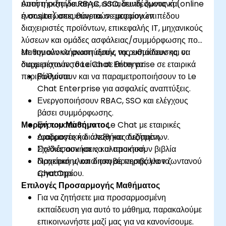
υποστήριξη για RBAC, SSO, συνδέσμους και
Αυτή η εκπαίδευση με εκπαιδευτή, ζωντανή (online
ενσωματώσεις εταιρικών εφαρμογών.
ή onsite) απευθύνεται σε μεσαίου επιπέδου
διαχειριστές προϊόντων, επικεφαλής IT, μηχανικούς
λύσεων και ομάδες ασφάλειας/συμμόρφωσης που
επιθυμούν να αναπτύξουν, να ρυθμίσουν και να
Με την ολοκλήρωση αυτής της εκπαίδευσης, οι
διαχειριστούν το Le Chat Enterprise σε εταιρικά
συμμετέχοντες θα είναι σε θέση να:
περιβάλλοντα.
Ρυθμίσουν και να παραμετροποιήσουν το Le
Chat Enterprise για ασφαλείς αναπτύξεις.
Ενεργοποιήσουν RBAC, SSO και ελέγχους
βάσει συμμόρφωσης.
Μορφή του Μαθήματος
Ενσωματώσουν το Le Chat με εταιρικές
εφαρμογές και αποθήκες δεδομένων.
Διαδραστική διάλεξη και συζήτηση.
Σχεδιάσουν και να υλοποιήσουν βιβλία
Πολλές ασκήσεις και πρακτική.
διαχείρισης και διακυβέρνησης για το
Πρακτική υλοποίηση σε περιβάλλον ζωντανού
ChatOps.
εργαστηρίου.
Επιλογές Προσαρμογής Μαθήματος
Για να ζητήσετε μια προσαρμοσμένη
εκπαίδευση για αυτό το μάθημα, παρακαλούμε
επικοινωνήστε μαζί μας για να κανονίσουμε.