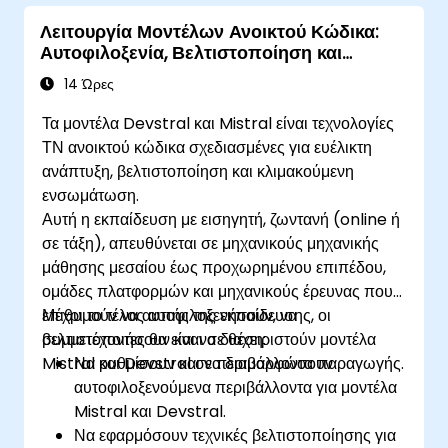
Λειτουργία Μοντέλων Ανοικτού Κώδικα:
Αυτοφιλοξενία, Βελτιστοποίηση και
Διακυβέρνηση με Μοντέλα Devstral &
14 Ώρες
Mistral
Τα μοντέλα Devstral και Mistral είναι τεχνολογίες
ΤΝ ανοικτού κώδικα σχεδιασμένες για ευέλικτη
ανάπτυξη, βελτιστοποίηση και κλιμακούμενη
ενσωμάτωση.
Αυτή η εκπαίδευση με εισηγητή, ζωντανή (online ή
σε τάξη), απευθύνεται σε μηχανικούς μηχανικής
μάθησης μεσαίου έως προχωρημένου επιπέδου,
ομάδες πλατφορμών και μηχανικούς έρευνας που
επιθυμούν να αυτοφιλοξενήσουν, να
Μέχρι το τέλος αυτής της εκπαίδευσης, οι
βελτιστοποιήσουν και να διαχειριστούν μοντέλα
συμμετέχοντες θα είναι σε θέση:
Mistral και Devstral σε περιβάλλοντα παραγωγής.
Να ρυθμίσουν και να διαμορφώσουν
αυτοφιλοξενούμενα περιβάλλοντα για μοντέλα
Mistral και Devstral.
Να εφαρμόσουν τεχνικές βελτιστοποίησης για