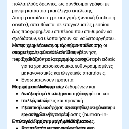
πολλαπλούς δρώντες, ως συνθέσιμοι γράφοι με
μόνιμη κατάσταση και έλεγχο εκτέλεσης.
Αυτή η εκπαίδευση με εισηγητή, ζωντανή (online ή
onsite), απευθύνεται σε επαγγελματίες μεσαίου
έως προχωρημένου επιπέδου που επιθυμούν να
σχεδιάσουν, να υλοποιήσουν και να λειτουργήσουν
λύσεις χρηματοοικονομικών βασισμένες στο
Με την ολοκλήρωση αυτής της εκπαίδευσης, οι
LangGraph, με κατάλληλη διακυβέρνηση,
συμμετέχοντες θα είναι σε θέση να:
παρατηρησιμότητα και συμμόρφωση.
Σχεδιάζουν ροές εργασίας LangGraph ειδικές
για τα χρηματοοικονομικά, ευθυγραμμισμένες
με κανονιστικές και ελεγκτικές απαιτήσεις.
Ενσωματώνουν πρότυπα
Μορφή του Μαθήματος
χρηματοοικονομικών δεδομένων και
οντολογίες στην κατάσταση του γράφου και
Διαδραστική διάλεξη και συζήτηση.
στα εργαλεία.
Πολλές ασκήσεις και πρακτική.
Υλοποιούν ελέγχους αξιοπιστίας, ασφάλειας
Πρακτική υλοποίηση σε περιβάλλον ζωντανού
και ανθρώπινης παρέμβασης (human-in-
εργαστηρίου (live-lab).
Επιλογές Προσαρμογής Μαθήματος
the-loop) για κρίσιμες διαδικασίες.
Αναπτύσσουν, παρακολουθούν και
Για να ζητήσετε μια προσαρμοσμένη